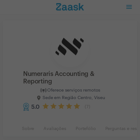
Numeraris Accounting &
Reporting
Oferece serviços remotos
Sede em Região Centro, Viseu
5.0
(
7
)
Sobre
Avaliações
Portefólio
Perguntas e resp