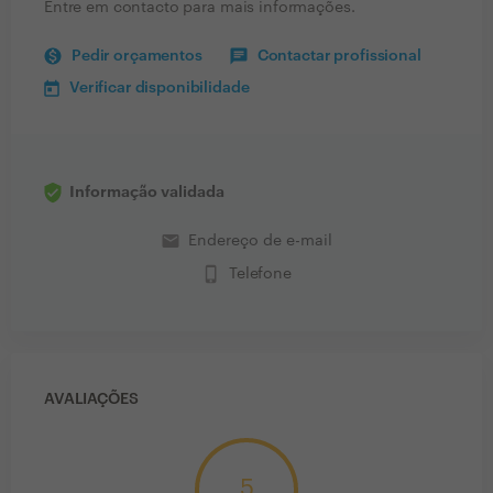
Entre em contacto para mais informações.
Pedir orçamentos
Contactar profissional
Verificar disponibilidade
Informação validada
email
Endereço de e-mail
phone_iphone
Telefone
AVALIAÇÕES
5