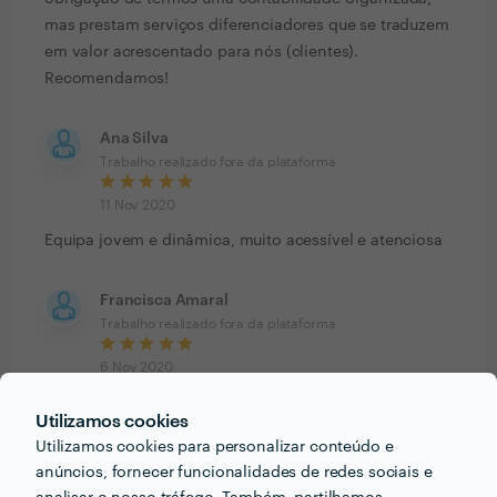
mas prestam serviços diferenciadores que se traduzem
em valor acrescentado para nós (clientes).
Recomendamos!
Ana Silva
Trabalho realizado fora da plataforma
11 Nov 2020
Equipa jovem e dinâmica, muito acessível e atenciosa
Francisca Amaral
Trabalho realizado fora da plataforma
6 Nov 2020
Uma equipa jovem, dinâmica e que faz da
Utilizamos cookies
contabilidade algo cada vez mais fácil e pratico para o
Utilizamos cookies para personalizar conteúdo e
cliente. Ótima experiência! Recomendo vivamente??
anúncios, fornecer funcionalidades de redes sociais e