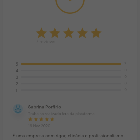
7
reviews
7
5
0
4
0
3
0
2
0
1
Sabrina Porfirio
Trabalho realizado fora da plataforma
16 Nov 2020
É uma empresa com rigor, eficácia e profissionalismo.