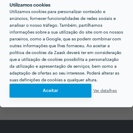
Utilizamos cookies
Informação validada
Utilizamos cookies para personalizar conteúdo e
anúncios, fornecer funcionalidades de redes sociais e
perm_identity
Dados de identificação
analisar o nosso tráfego. Também, partilhamos
credit_card
NIF
informações sobre a sua utilização do site com os nossos
email
Endereço de e-mail
parceiros, como a Google, que as podem combinar com
outras informações que lhes forneceu. Ao aceitar a
phone_iphone
Telefone
política de cookies da Zaask deverá ter em consideração
language
Website
que a utilização de cookies possibilita a personalização
da utilização e apresentação de serviços, bem como a
adaptação de ofertas ao seu interesse. Poderá alterar as
suas definições de cookies a qualquer altura.
Receba várias propostas de profissionais como
Aceitar
Ver detalhes
Sheer Capital Consultoria
em poucas horas.