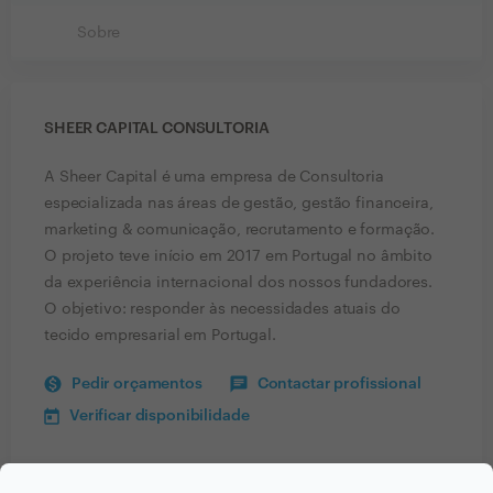
Sobre
SHEER CAPITAL CONSULTORIA
A Sheer Capital é uma empresa de Consultoria
especializada nas áreas de gestão, gestão financeira,
marketing & comunicação, recrutamento e formação.
O projeto teve início em 2017 em Portugal no âmbito
da experiência internacional dos nossos fundadores.
O objetivo: responder às necessidades atuais do
tecido empresarial em Portugal.
Pedir orçamentos
Contactar profissional
Verificar disponibilidade