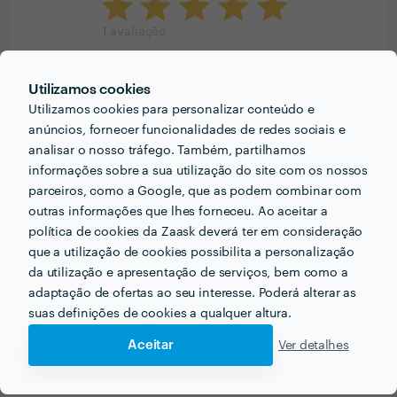
1
avaliação
Utilizamos cookies
1
5
Utilizamos cookies para personalizar conteúdo e
0
4
anúncios, fornecer funcionalidades de redes sociais e
0
3
analisar o nosso tráfego. Também, partilhamos
0
2
0
1
informações sobre a sua utilização do site com os nossos
parceiros, como a Google, que as podem combinar com
outras informações que lhes forneceu. Ao aceitar a
João Simões
política de cookies da Zaask deverá ter em consideração
Trabalho realizado fora da plataforma
que a utilização de cookies possibilita a personalização
30 Dez 2024
da utilização e apresentação de serviços, bem como a
adaptação de ofertas ao seu interesse. Poderá alterar as
A Indiews superou as nossas expectativas. Depois de
suas definições de cookies a qualquer altura.
anos de empresas que nos prometeram soluções sem
entregar, a Indiews teve sucesso onde muitas falharam.
Aceitar
Ver detalhes
Deram-nos uma lufada de ar fresco, mostrando-nos
que era possível manter o nosso site, com mais de 10