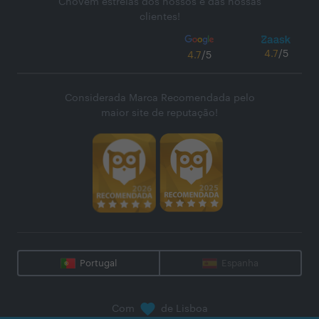
Chovem estrelas dos nossos e das nossas
clientes!
4.7
/5
4.7
/5
Considerada Marca Recomendada pelo
maior site de reputação!
Portugal
Espanha
Com
de Lisboa