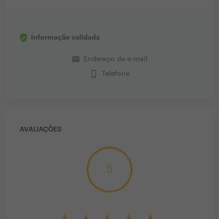
Informação validada
email
Endereço de e-mail
phone_iphone
Telefone
AVALIAÇÕES
5