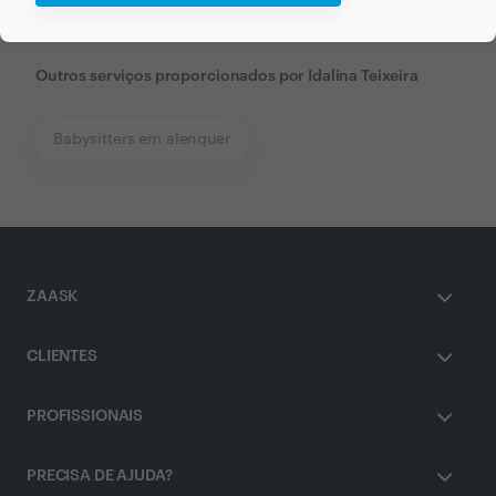
Outros serviços proporcionados por
Idalina Teixeira
Babysitters em alenquer
ZAASK
CLIENTES
PROFISSIONAIS
PRECISA DE AJUDA?