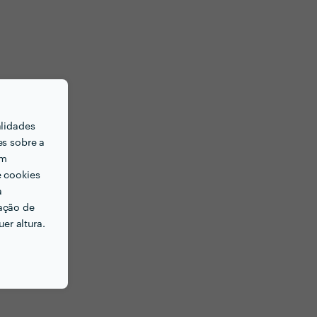
alidades
es sobre a
em
e cookies
a
ação de
er altura.