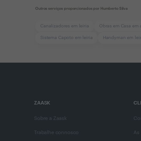
Outros serviços proporcionados por
Humberto Silva
Canalizadores em leiria
Obras em Casa em 
Sistema Capoto em leiria
Handyman em leir
ZAASK
CL
Sobre a Zaask
Co
Trabalhe connosco
As 