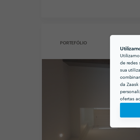
PORTEFÓLIO
Utilizam
Utilizamo
de redes 
sua utili
combinar 
da Zaask 
personali
ofertas a