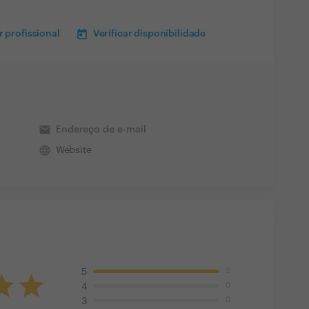
 profissional
Verificar disponibilidade
email
Endereço de e-mail
language
Website
2
5
0
4
0
3