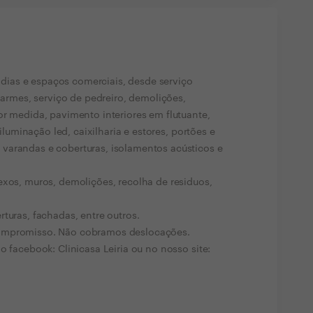
ias e espaços comerciais, desde serviço
alarmes, serviço de pedreiro, demolições,
or medida, pavimento interiores em flutuante,
 iluminação led, caixilharia e estores, portões e
varandas e coberturas, isolamentos acústicos e
exos, muros, demolições, recolha de residuos,
turas, fachadas, entre outros.
compromisso. Não cobramos deslocações.
o facebook: Clinicasa Leiria ou no nosso site: