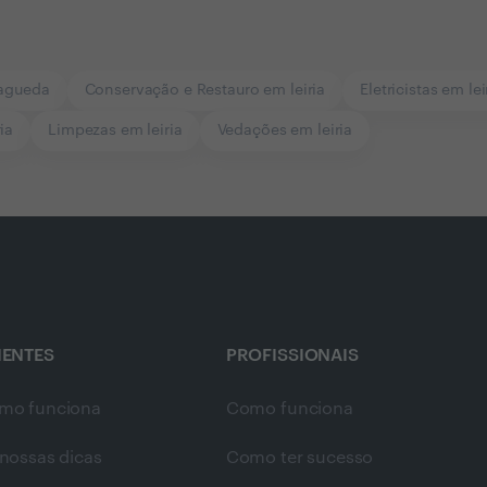
agueda
Conservação e Restauro em leiria
Eletricistas em lei
ia
Limpezas em leiria
Vedações em leiria
IENTES
PROFISSIONAIS
mo funciona
Como funciona
nossas dicas
Como ter sucesso