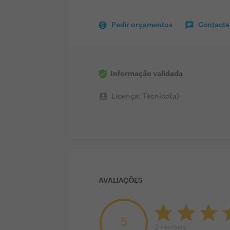
Pedir orçamentos
Contactar
Informação validada
perm_contact_calendar
Licença: Técnico(a)
AVALIAÇÕES
5
2
reviews