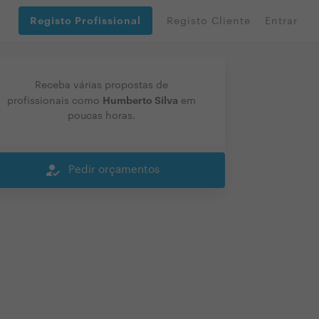
Registo Profissional
Registo Cliente
Entrar
Receba várias propostas de
Humberto Silva
profissionais como
em
poucas horas.
how_to_reg
Pedir orçamentos