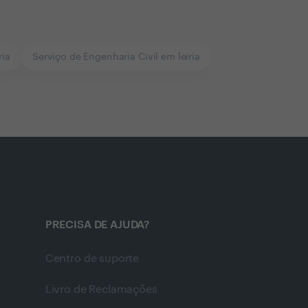
ria
Serviço de Engenharia Civil em leiria
PRECISA DE AJUDA?
Centro de suporte
Livro de Reclamações