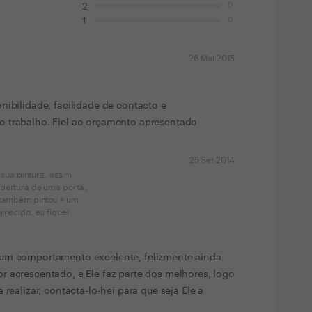
0
2
0
1
26 Mai 2015
nibilidade, facilidade de contacto e
 trabalho. Fiel ao orçamento apresentado
25 Set 2014
e sua pintura, assim
bertura de uma porta ,
! também pintou + um
rnecido, eu fiquei
 um comportamento excelente, felizmente ainda
r acrescentado, e Ele faz parte dos melhores, logo
 realizar, contacta-lo-hei para que seja Ele a