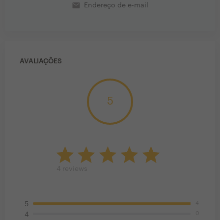
email
Endereço de e-mail
AVALIAÇÕES
5
4
reviews
4
5
0
4