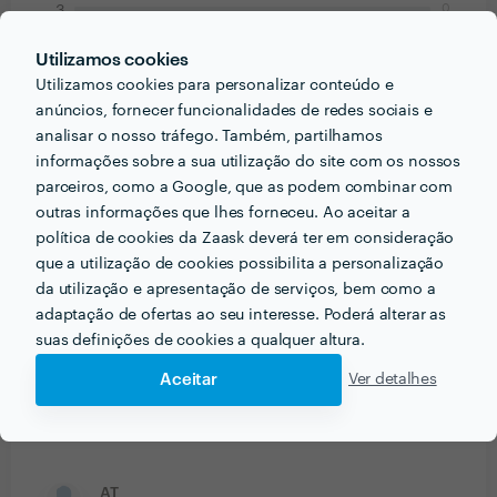
0
3
0
2
0
1
Utilizamos cookies
Utilizamos cookies para personalizar conteúdo e
anúncios, fornecer funcionalidades de redes sociais e
Catarina Bandeira
analisar o nosso tráfego. Também, partilhamos
Trabalho realizado fora da plataforma
informações sobre a sua utilização do site com os nossos
8 Mai 2016
parceiros, como a Google, que as podem combinar com
outras informações que lhes forneceu. Ao aceitar a
Durante todo o projecto, sempre muito orientado para
política de cookies da Zaask deverá ter em consideração
o cliente e para o resultado final, excelente
que a utilização de cookies possibilita a personalização
profissional.
da utilização e apresentação de serviços, bem como a
adaptação de ofertas ao seu interesse. Poderá alterar as
Miguel Castanho
suas definições de cookies a qualquer altura.
Trabalho realizado fora da plataforma
Aceitar
Ver detalhes
6 Mai 2016
Trabalho com rigor e muita qualidade. Recumendo
AT