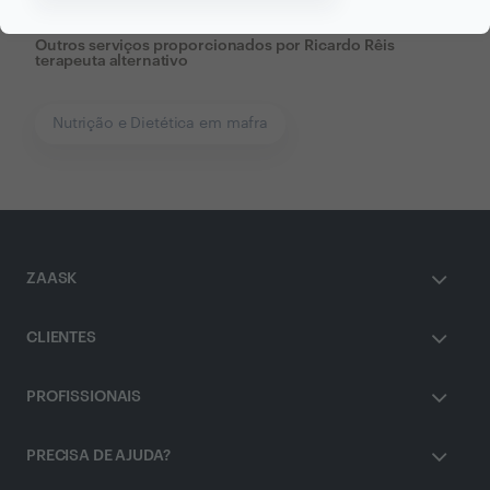
Outros serviços proporcionados por
Ricardo Rêis
terapeuta alternativo
Nutrição e Dietética em mafra
ZAASK
CLIENTES
PROFISSIONAIS
PRECISA DE AJUDA?