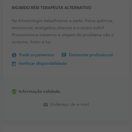
RICARDO RÊIS TERAPEUTA ALTERNATIVO
Na Kinesiologia trabalhamos a parte :fisica,química,
emocional, energetica,chacras e o corpo subtil.
Procuramos e tratamos a origem do problema não o
sintoma. Amor e luz
Pedir orçamentos
Contactar profissional
Verificar disponibilidade
Informação validada
email
Endereço de e-mail