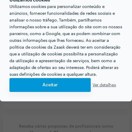
Utilizamos cookies
Utilizamos cookies para personalizar conteúdo e
1
5
anúncios, fornecer funcionalidades de redes sociais e
0
4
0
3
analisar o nosso tráfego. Também, partilhamos
0
2
informações sobre a sua utilização do site com os nossos
0
1
parceiros, como a Google, que as podem combinar com
outras informações que lhes forneceu. Ao aceitar a
política de cookies da Zaask deverá ter em consideração
Diana Silva
que a utilização de cookies possibilita a personalização
Remodelação de Casa de Banho
da utilização e apresentação de serviços, bem como a
16 Mar 2018
adaptação de ofertas ao seu interesse. Poderá alterar as
suas definições de cookies a qualquer altura.
A Homework é uma empresa espetacular. Foram
sempre muito rápidos na resposta. São muito
Aceitar
Ver detalhes
profissionais e idóneos, além de serem também muito
perfecionistas. Recomendo 100 % a empresa.
Receba várias propostas de profissionais como