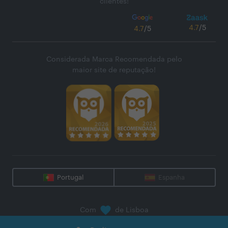
clientes!
4.7
/5
4.7
/5
Considerada Marca Recomendada pelo
maior site de reputação!
Portugal
Espanha
Com
de Lisboa
@
2026
Zaask - Plataforma Digital, S.A.