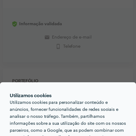
Informação validada
email
Endereço de e-mail
phone_iphone
Telefone
PORTEFÓLIO
Utilizamos cookies
Utilizamos cookies para personalizar conteúdo e
anúncios, fornecer funcionalidades de redes sociais e
analisar o nosso tráfego. Também, partilhamos
informações sobre a sua utilização do site com os nossos
parceiros, como a Google, que as podem combinar com