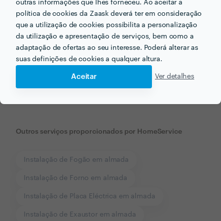
outras informações que lhes forneceu. Ao aceitar a
política de cookies da Zaask deverá ter em consideração
que a utilização de cookies possibilita a personalização
da utilização e apresentação de serviços, bem como a
adaptação de ofertas ao seu interesse. Poderá alterar as
suas definições de cookies a qualquer altura.
Receba várias propostas de profissionais como
HomeService
em poucas horas.
Aceitar
Ver detalhes
Outros serviços proporcionados por
HomeService
Instalação de Fogão em almada
Instalação de Forno em almada
Instalação de Placa Eléctrica em almada
Instalação de Exaustor em almada