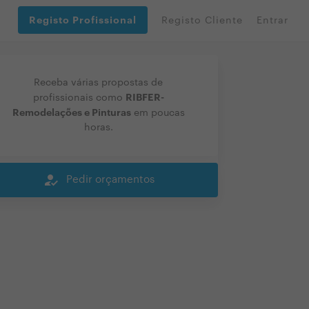
Registo Profissional
Registo Cliente
Entrar
Receba várias propostas de
RIBFER-
profissionais como
Remodelações e Pinturas
em poucas
horas.
how_to_reg
Pedir orçamentos