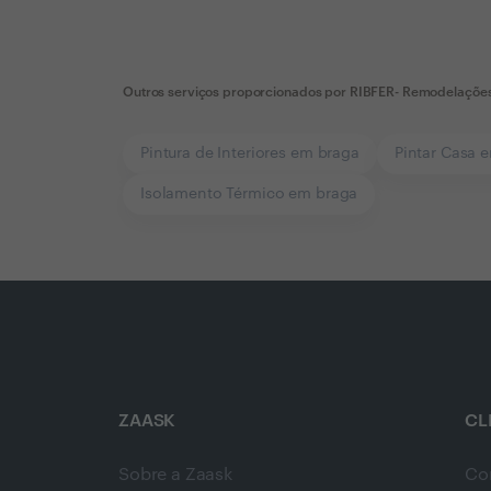
Outros serviços proporcionados por
RIBFER- Remodelações 
Pintura de Interiores em braga
Pintar Casa 
Isolamento Térmico em braga
ZAASK
CL
Sobre a Zaask
Co