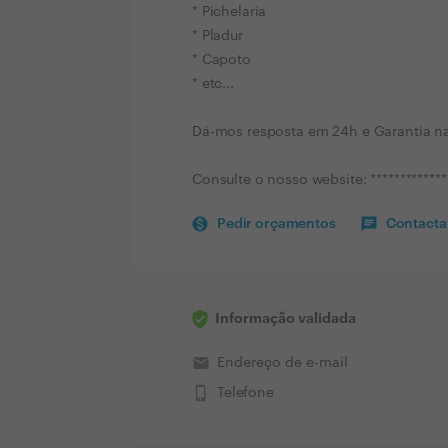
* Pichelaria
* Pladur
* Capoto
* etc...
Dá-mos resposta em 24h e Garantia na
Consulte o nosso website: *************
Pedir orçamentos
Contactar
Informação validada
email
Endereço de e-mail
phone_iphone
Telefone