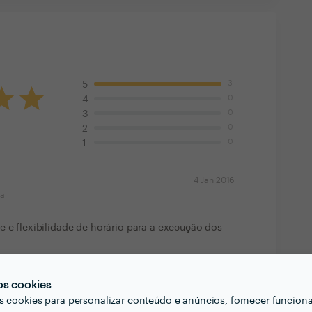
3
5
0
4
0
3
0
2
0
1
4 Jan 2016
ma
e e flexibilidade de horário para a execução dos
4 Jan 2016
os cookies
ma
s cookies para personalizar conteúdo e anúncios, fornecer funcion