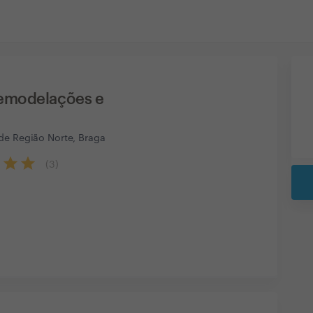
emodelações e
de Região Norte, Braga
(
3
)