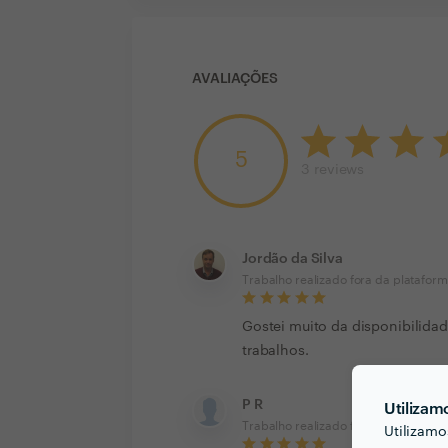
AVALIAÇÕES
5
3
reviews
Jordão da Silva
Trabalho realizado fora da platafor
Gostei muito da disponibilidad
trabalhos.
P R
Utilizam
Trabalho realizado fora da platafor
Utilizamo