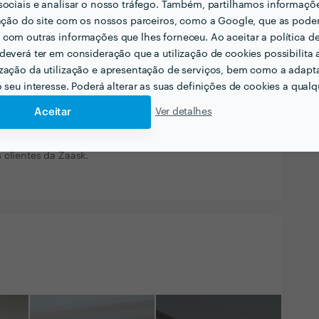
sociais e analisar o nosso tráfego. Também, partilhamos informaçõ
sta e criativa, o meu restaurante ficou fantástico.
zação do site com os nossos parceiros, como a Google, que as pod
com outras informações que lhes forneceu. Ao aceitar a política d
deverá ter em consideração que a utilização de cookies possibilita 
4 Jan 2016
zação da utilização e apresentação de serviços, bem como a adapt
ma
o seu interesse. Poderá alterar as suas definições de cookies a qualqu
rfeitos e limpo, o que é raro na construção. Nota-
Aceitar
Ver detalhes
ia no ramos dado que dão sugestões para a
ra economizar os mesmos. De facto é uma das
 clientes da Zaask.