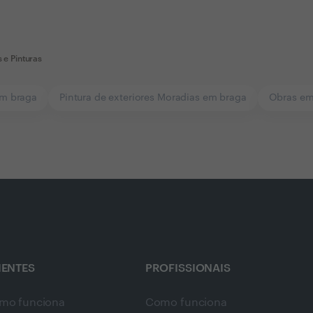
e Pinturas
em braga
Pintura de exteriores Moradias em braga
Obras em
IENTES
PROFISSIONAIS
mo funciona
Como funciona