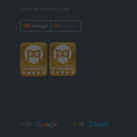
Livro de Reclamações
Portugal
Espanha
4.7
/5
4.7
/5