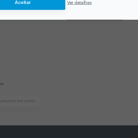
Ver todas as
Aceitar
Ver detalhes
fotografias e vídeos
os
uitectos em porto