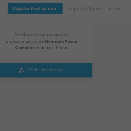
Registo Profissional
Registo Cliente
Entrar
Receba várias propostas de
Henrique Xavier
profissionais como
Campos
em poucas horas.
how_to_reg
Pedir orçamentos