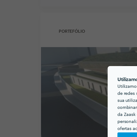
PORTEFÓLIO
Utilizam
Utilizamo
de redes 
sua utili
combinar 
da Zaask 
personali
ofertas a