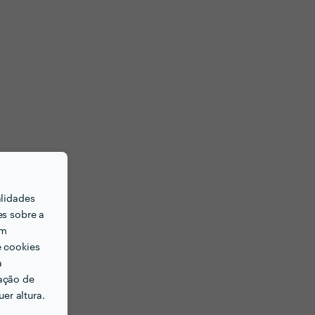
alidades
es sobre a
em
e cookies
a
ação de
er altura.