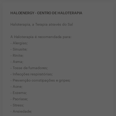
HALOENERGY - CENTRO DE HALOTERAPIA
Haloterapia, a Terapia através do Sal
A Haloterapia é recomendada para:
- Alergias;
- Sinusite;
- Rinite;
- Asma;
- Tosse de fumadores;
- Infecções respiratórias;
- Prevenção constipações e gripes;
- Acne;
- Eczema;
- Psoríase;
- Stress;
- Ansiedade;