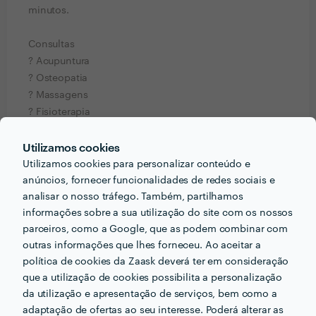
minutos.
Consultas
? Acupuntura
? Osteopatia
? Massagens
? Fisioterapia
? Reiki
? Astrologia, Runas e Tarot
Utilizamos cookies
Utilizamos cookies para personalizar conteúdo e
***************************************
anúncios, fornecer funcionalidades de redes sociais e
analisar o nosso tráfego. Também, partilhamos
Pedir orçamentos
Contactar profissional
informações sobre a sua utilização do site com os nossos
parceiros, como a Google, que as podem combinar com
Verificar disponibilidade
outras informações que lhes forneceu. Ao aceitar a
política de cookies da Zaask deverá ter em consideração
que a utilização de cookies possibilita a personalização
da utilização e apresentação de serviços, bem como a
Informação validada
adaptação de ofertas ao seu interesse. Poderá alterar as