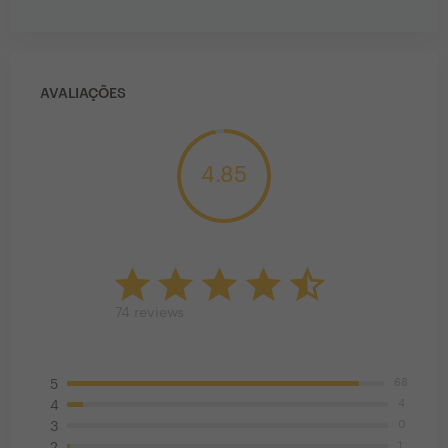
AVALIAÇÕES
4.85
74
reviews
68
5
4
4
0
3
1