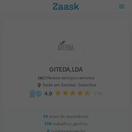
GITEDA,LDA
Oferece serviços remotos
Sede em Setúbal, Sesimbra
check_circle
4.9
(
74
)
14
anos de experiência
139
trabalhos ganhos
8
colaboradores/as