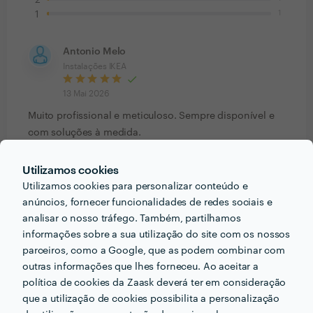
2
1
1
Antonio Melo
Instalações IKEA
13 Mai 2026
Muito profissional e meticuloso. Sempre disponível e
com soluções à medida.
Utilizamos cookies
Nuno Costa
Instalações IKEA
Utilizamos cookies para personalizar conteúdo e
anúncios, fornecer funcionalidades de redes sociais e
11 Mai 2026
analisar o nosso tráfego. Também, partilhamos
informações sobre a sua utilização do site com os nossos
Cliente Zaask
parceiros, como a Google, que as podem combinar com
Remodelações IKEA
outras informações que lhes forneceu. Ao aceitar a
política de cookies da Zaask deverá ter em consideração
2 Fev 2026
que a utilização de cookies possibilita a personalização