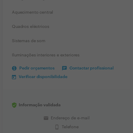
Aquecimento central
Quadros eléctricos
Sistemas de som
Iluminações interiores e exteriores
Pedir orçamentos
Contactar profissional
Verificar disponibilidade
Informação validada
email
Endereço de e-mail
phone_iphone
Telefone