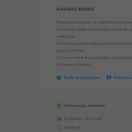
MARQUES &NUNES
Realizamos todos os trabalhos em cana
o trabalho para satisfação a nível de
realidade.
Estamos a disposição para esclareci
para o cliente.
O nosso lema é qualidade e satisfação
Entre em contato.
Pedir orçamentos
Contactar
Informação validada
email
Endereço de e-mail
phone_iphone
Telefone