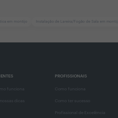
tica em montijo
Instalação de Lareira/Fogão de Sala em monti
IENTES
PROFISSIONAIS
mo funciona
Como funciona
nossas dicas
Como ter sucesso
Profissional de Excelência