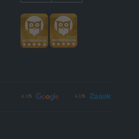
4.7
/5
4.7
/5