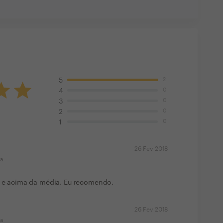
2
5
0
4
0
3
0
2
0
1
26 Fev 2018
ma
al e acima da média. Eu recomendo.
26 Fev 2018
ma