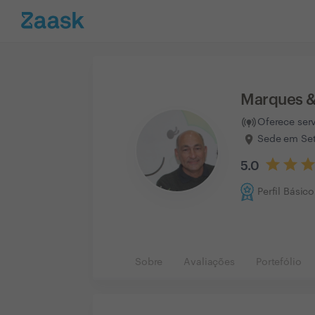
Marques 
Oferece ser
Sede em Set
5.0
Perfil Básico
Sobre
Avaliações
Portefólio