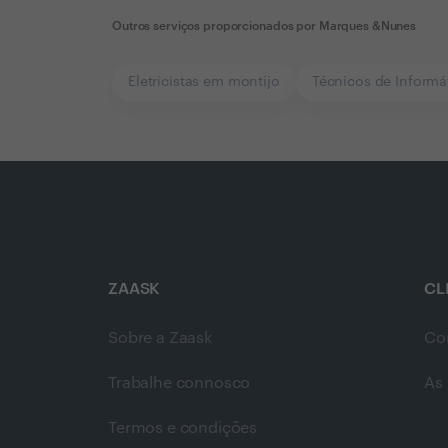
Outros serviços proporcionados por
Marques &Nunes
Eletricistas em montijo
Técnicos de Informá
ZAASK
CL
Sobre a Zaask
Co
Trabalhe connosco
As 
Termos e condições