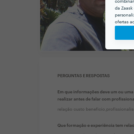
combinar 
da Zaask 
personali
ofertas a
PERGUNTAS E RESPOSTAS
Em que informações deve um ou uma c
realizar antes de falar com profission
relação custo beneficio,profissional
Que formação e experiência tem rela