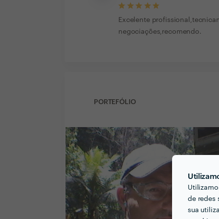
Excelente profissional,tecnica
negociações,recomendo.
PORTEFÓLIO
Utilizam
Utilizamo
de redes 
sua utili