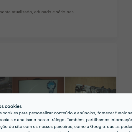
mente atualizado, educado e sério nas
os cookies
s cookies para personalizar conteúdo e anúncios, fornecer funcion
sociais e analisar o nosso tráfego. Também, partilhamos informaçõ
zação do site com os nossos parceiros, como a Google, que as pod