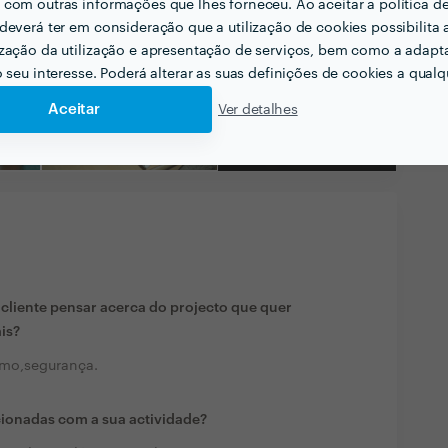
com outras informações que lhes forneceu. Ao aceitar a política d
deverá ter em consideração que a utilização de cookies possibilita 
zação da utilização e apresentação de serviços, bem como a adapt
o seu interesse. Poderá alterar as suas definições de cookies a qualqu
Aceitar
Ver detalhes
Ver todas as
fotografias e vídeos
liente pensar acerca do projecto que quer
ais?
ismo,segurança.
cionadas com a sua actividade?