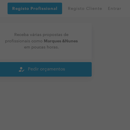
Registo Profissional
Registo Cliente
Entrar
Receba várias propostas de
Marques &Nunes
profissionais como
em poucas horas.
how_to_reg
Pedir orçamentos