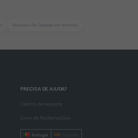
jo
Restauro de Tapetes em montijo
PRECISA DE AJUDA?
Centro de suporte
Livro de Reclamações
Portugal
Espanha