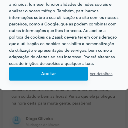
anúncios, fornecer funcionalidades de redes sociais e
Sara Bettencourt
analisar o nosso tráfego. Também, partilhamos
Mudanças de Móveis
informações sobre a sua utilização do site com os nossos
parceiros, como a Google, que as podem combinar com
18 Jan 2022
outras informações que lhes forneceu. Ao aceitar a
Óptimo serviço, atencioso e flexível, entrega feita sem
política de cookies da Zaask deverá ter em consideração
qualquer tipo de problema!
que a utilização de cookies possibilita a personalização
da utilização e apresentação de serviços, bem como a
Gabriel de Souza
adaptação de ofertas ao seu interesse. Poderá alterar as
Mudanças de Móveis
suas definições de cookies a qualquer altura.
Aceitar
Ver detalhes
16 Jan 2022
Super profissional, no meu caso era urgente e foi
pedido de última hora, tudo foi feito perfeitamente,
com cuidado e bem as horas! Penso que ele ja chegou
na hora certa para muita gente, parabéns!
Diogo Oliveira
Mudanças de Móveis