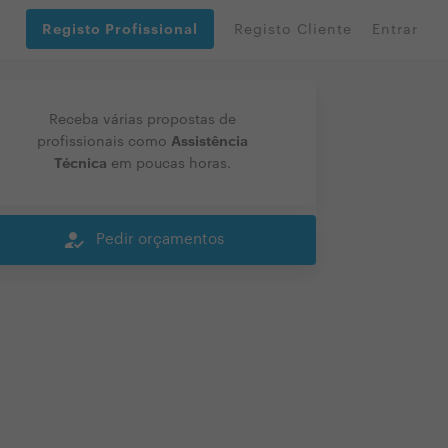
Registo Profissional
Registo Cliente
Entrar
Receba várias propostas de
Assistência
profissionais como
Técnica
em poucas horas.
how_to_reg
Pedir orçamentos