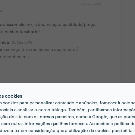
22 Fev 2019
ma
rofissionalismo, e boa relação qualidade/preço.
 técnico facultado!
cnica
25 Mar 2019
um serviço de excelência e qualidade. É
o reconhecim...
os cookies
s cookies para personalizar conteúdo e anúncios, fornecer funcion
sociais e analisar o nosso tráfego. Também, partilhamos informaçõ
zação do site com os nossos parceiros, como a Google, que as pod
com outras informações que lhes forneceu. Ao aceitar a política d
deverá ter em consideração que a utilização de cookies possibilita 