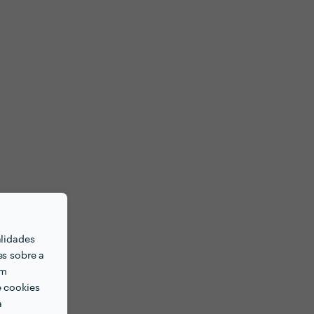
alidades
es sobre a
em
e cookies
a