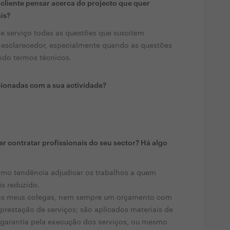
liente pensar acerca do projecto que quer
ais?
de serviço todas as questões que suscitem
 esclarecedor, especialmente quando as questões
ndo termos técnicos.
cionadas com a sua actividade?
r contratar profissionais do seu sector? Há algo
omo tendência adjudicar os trabalhos a quem
s reduzido.
dos meus colegas, nem sempre um orçamento com
prestação de serviços; são aplicados materiais de
 a garantia pela execução dos serviços, ou mesmo