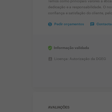
Temos como principais valores a ética,
dedicação e a responsabilidade. O noss
confiança e satisfação do cliente, pel
Pedir orçamentos
Contactar
Informação validada
perm_contact_calendar
Licença: Autorização da DGEG
AVALIAÇÕES