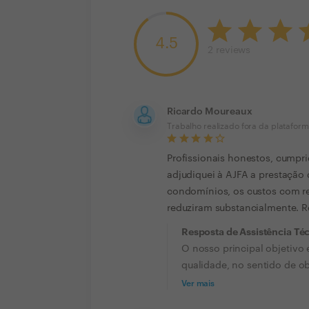
4.5
2
reviews
Ricardo Moureaux
Trabalho realizado fora da platafor
Profissionais honestos, cumpr
adjudiquei à AJFA a prestação
condomínios, os custos com r
reduziram substancialmente. R
Resposta de Assistência Té
O nosso principal objetivo 
qualidade, no sentido de ob
Ver mais