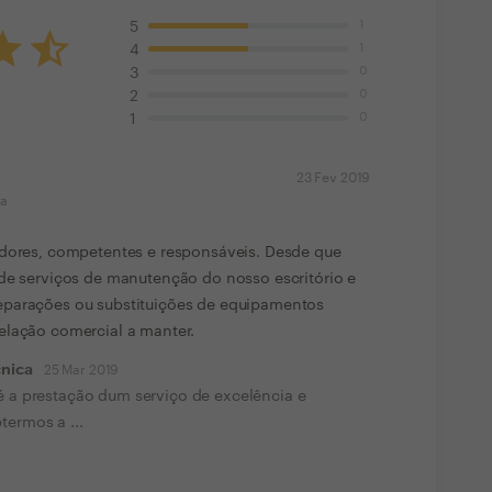
1
5
1
4
0
3
0
2
0
1
23 Fev 2019
ma
idores, competentes e responsáveis. Desde que
 de serviços de manutenção do nosso escritório e
eparações ou substituições de equipamentos
elação comercial a manter.
cnica
25 Mar 2019
é a prestação dum serviço de excelência e
termos a ...