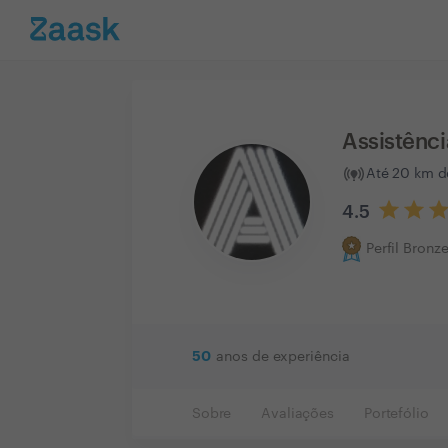
Assistênci
Até 20 km d
4.5
Perfil Bronz
50
anos de experiência
Sobre
Avaliações
Portefólio