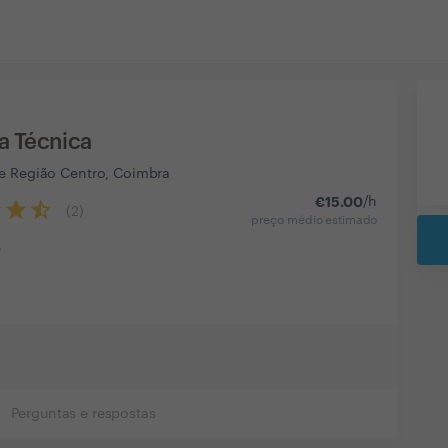
a Técnica
e Região Centro, Coimbra
€
15.00
/h
(
2
)
preço médio estimado
e
Perguntas e respostas