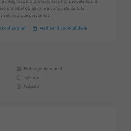
 a integridade, o profissionalismo, a excelência, a
o principal objetivo, é a conquista da total
os serviços que prestamos.
 profissional
Verificar disponibilidade
email
Endereço de e-mail
phone_iphone
Telefone
language
Website