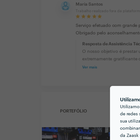
Maria Santos
Trabalho realizado fora da platafor
Serviço efetuado com grande p
Obrigado pelo aconselhamento
Resposta de Assistência Té
O nosso objetivo é prestar 
extremamente gratificante 
Ver mais
Utilizam
Utilizamo
PORTEFÓLIO
de redes 
sua utili
combinar 
da Zaask 