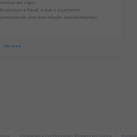
 normas em vigor.
e serviços é fiável, e que o orçamento
apresentando uma boa relação qualidade/preço.
Ver mais
isboa
Instalação e Configuração Wireless em lisboa
Instala