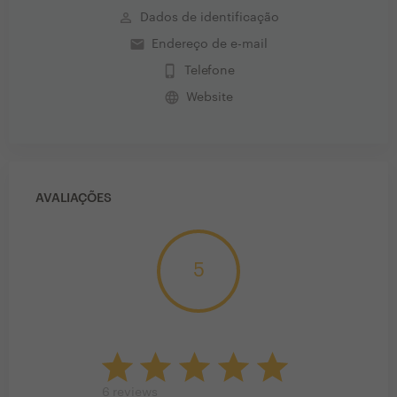
perm_identity
Dados de identificação
email
Endereço de e-mail
phone_iphone
Telefone
language
Website
AVALIAÇÕES
5
6
reviews