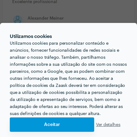
Excelente profissional
Alexander Meiner
Trabalho realizado fora da plataforma
Utilizamos cookies
30 Jul 2024
Utilizamos cookies para personalizar conteúdo e
Very friendly and reliable communication. Responses
anúncios, fornecer funcionalidades de redes sociais e
are prompt, and above all, I am extremely satisfied
analisar o nosso tráfego. Também, partilhamos
with the work! I can definitely recommend him!
informações sobre a sua utilização do site com os nossos
parceiros, como a Google, que as podem combinar com
outras informações que lhes forneceu. Ao aceitar a
Ver mais
política de cookies da Zaask deverá ter em consideração
que a utilização de cookies possibilita a personalização
da utilização e apresentação de serviços, bem como a
adaptação de ofertas ao seu interesse. Poderá alterar as
PORTEFÓLIO
suas definições de cookies a qualquer altura.
Aceitar
Ver detalhes