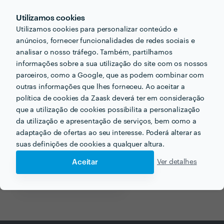
Informação validada
Utilizamos cookies
email
Endereço de e-mail
Utilizamos cookies para personalizar conteúdo e
anúncios, fornecer funcionalidades de redes sociais e
analisar o nosso tráfego. Também, partilhamos
informações sobre a sua utilização do site com os nossos
parceiros, como a Google, que as podem combinar com
Receba várias propostas de profissionais como
outras informações que lhes forneceu. Ao aceitar a
Filomena Cabral
em poucas horas.
política de cookies da Zaask deverá ter em consideração
que a utilização de cookies possibilita a personalização
da utilização e apresentação de serviços, bem como a
adaptação de ofertas ao seu interesse. Poderá alterar as
suas definições de cookies a qualquer altura.
Outros serviços proporcionados por
Filomena Cabral
Aceitar
Ver detalhes
Explicações 1º ciclo em faro