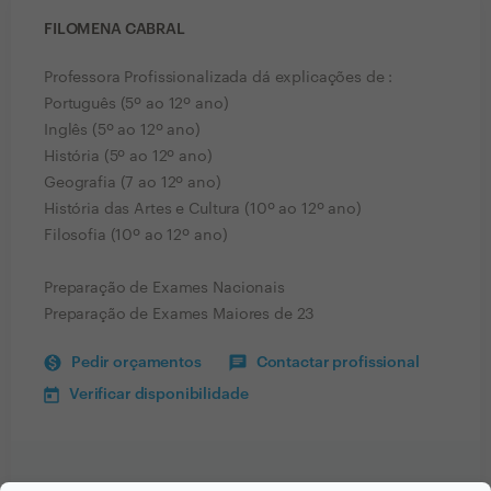
FILOMENA CABRAL
Professora Profissionalizada dá explicações de :
Português (5º ao 12º ano)
Inglês (5º ao 12º ano)
História (5º ao 12º ano)
Geografia (7 ao 12º ano)
História das Artes e Cultura (10º ao 12º ano)
Filosofia (10º ao 12º ano)
Preparação de Exames Nacionais
Preparação de Exames Maiores de 23
Pedir orçamentos
Contactar profissional
Verificar disponibilidade