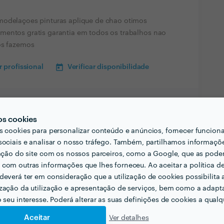
modelaçoes pinturas aplique de chao otimos
mentos gratis garantia em todos os trabalhos nao
os fazemos
 profissional
Verificar disponibilidade
os cookies
s cookies para personalizar conteúdo e anúncios, fornecer funcion
sociais e analisar o nosso tráfego. Também, partilhamos informaçõ
zação do site com os nossos parceiros, como a Google, que as pod
com outras informações que lhes forneceu. Ao aceitar a política d
deverá ter em consideração que a utilização de cookies possibilita 
zação da utilização e apresentação de serviços, bem como a adapt
o seu interesse. Poderá alterar as suas definições de cookies a qualqu
Aceitar
Ver detalhes