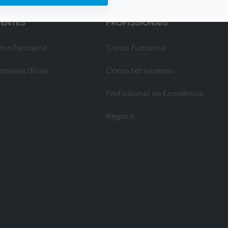
IENTES
PROFISSIONAIS
mo funciona
Como funciona
nossas dicas
Como ter sucesso
Profissional de Excelência
Registo