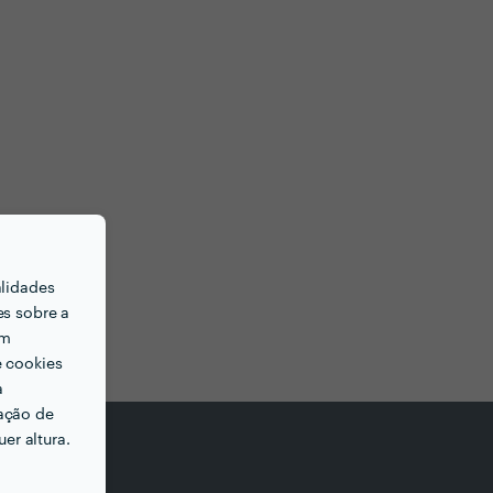
alidades
es sobre a
em
e cookies
a
ação de
er altura.