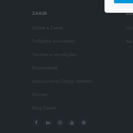
ZAASK
CL
Sobre a Zaask
Co
Trabalhe connosco
As 
Termos e condições
Privacidade
Institucional Grupo Worten
Worten
Blog Zaask