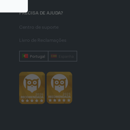
PRECISA DE AJUDA?
Centro de suporte
Livro de Reclamações
Portugal
Espanha