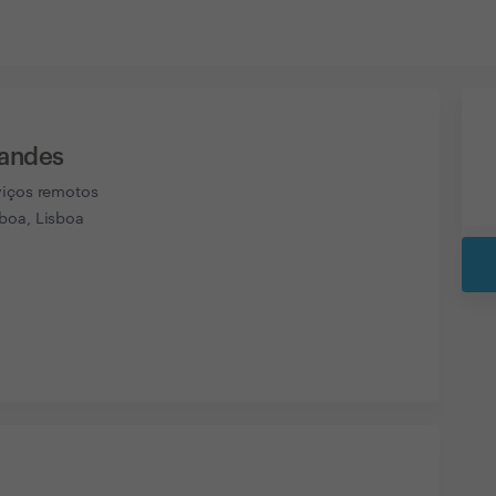
nandes
viços remotos
boa, Lisboa