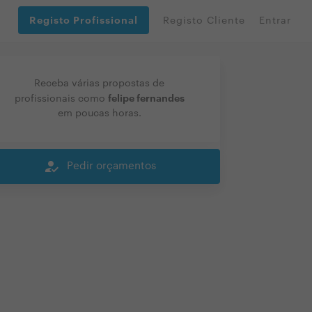
Registo Profissional
Registo Cliente
Entrar
Receba várias propostas de
felipe fernandes
profissionais como
em poucas horas.
how_to_reg
Pedir orçamentos