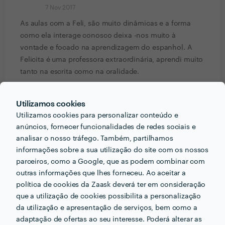
7 Nov 2017
As aulas com a Feli, são muito dinâmicas e a forma
como ela interage conosco deixa -nos muito à
vontade e focado na aprendizagem do espanhol. A
Felicita é uma professora extraordinária, aprendi muito
tanto na escrita como na oralidade.
Isabel carimbo
Utilizamos cookies
Trabalho realizado fora da plataforma
Utilizamos cookies para personalizar conteúdo e
anúncios, fornecer funcionalidades de redes sociais e
6 Nov 2017
analisar o nosso tráfego. Também, partilhamos
Excelente professora de espanhol, sempre com muita
informações sobre a sua utilização do site com os nossos
atenção e cuidado com os alunos.
parceiros, como a Google, que as podem combinar com
outras informações que lhes forneceu. Ao aceitar a
fatima ribe
política de cookies da Zaask deverá ter em consideração
Trabalho realizado fora da plataforma
que a utilização de cookies possibilita a personalização
da utilização e apresentação de serviços, bem como a
27 Out 2017
adaptação de ofertas ao seu interesse. Poderá alterar as