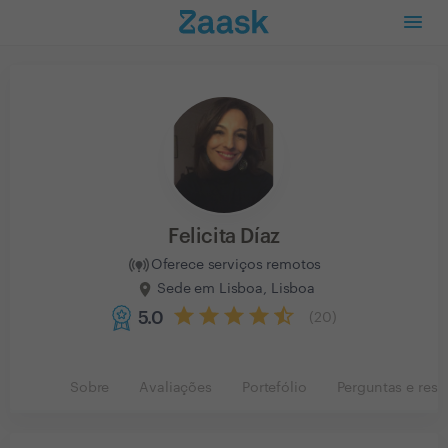
Felicita Díaz
Oferece serviços remotos
Sede em Lisboa, Lisboa
5.0
(
20
)
Sobre
Avaliações
Portefólio
Perguntas e resp