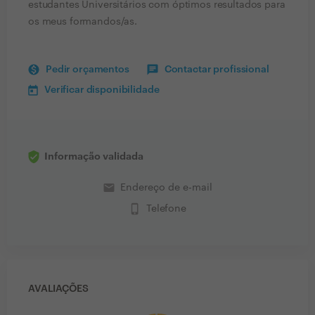
estudantes Universitários com óptimos resultados para
os meus formandos/as.
Pedir orçamentos
Contactar profissional
Verificar disponibilidade
Informação validada
email
Endereço de e-mail
phone_iphone
Telefone
AVALIAÇÕES