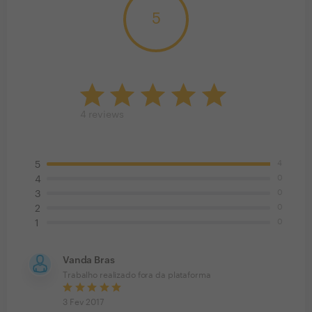
5
4
reviews
4
5
0
4
0
3
0
2
0
1
Vanda Bras
Trabalho realizado fora da plataforma
3 Fev 2017