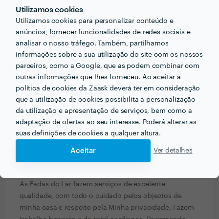
Daniel Alvarenga
Utilizamos cookies
Trabalho realizado fora da plataforma
Utilizamos cookies para personalizar conteúdo e
anúncios, fornecer funcionalidades de redes sociais e
2 Fev 2017
analisar o nosso tráfego. Também, partilhamos
A Dina é uma excelente profissional: metódica e
informações sobre a sua utilização do site com os nossos
perfeccionista. Podemos depositar nela a confiança
parceiros, como a Google, que as podem combinar com
necessária. Deixa a casa impecável. É simpática,
outras informações que lhes forneceu. Ao aceitar a
cordial e flexível. Recomendo.
política de cookies da Zaask deverá ter em consideração
que a utilização de cookies possibilita a personalização
Resposta de Fadas do Lar
3 Fev 2017
da utilização e apresentação de serviços, bem como a
Obrigada Dina&Gil
adaptação de ofertas ao seu interesse. Poderá alterar as
suas definições de cookies a qualquer altura.
João Santos
Trabalho realizado fora da plataforma
Aceitar
Ver detalhes
1 Fev 2017
As Fadas do Lar fazem serviços de excelente
qualidade, com todo o cuidado pelos objectos de
minha casa e respeito pela Minha privacidade. Fazem