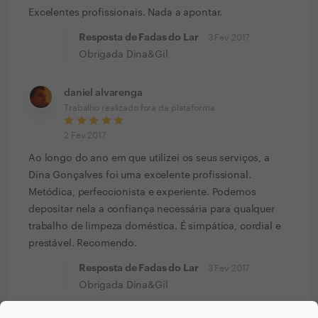
Excelentes profissionais. Nada a apontar.
Resposta de Fadas do Lar
3 Fev 2017
Obrigada Dina&Gil
daniel alvarenga
Trabalho realizado fora da plataforma
2 Fev 2017
Ao longo do ano em que utilizei os seus serviços, a
Dina Gonçalves foi uma excelente profissional.
Metódica, perfeccionista e experiente. Podemos
depositar nela a confiança necessária para qualquer
trabalho de limpeza doméstica. É simpática, cordial e
prestável. Recomendo.
Resposta de Fadas do Lar
3 Fev 2017
Obrigada Dina&Gil