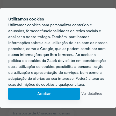
Utilizamos cookies
Receba várias propostas de profissionais como
Utilizamos cookies para personalizar conteúdo e
Everton Silva
em poucas horas.
anúncios, fornecer funcionalidades de redes sociais e
analisar o nosso tráfego. Também, partilhamos
informações sobre a sua utilização do site com os nossos
parceiros, como a Google, que as podem combinar com
outras informações que lhes forneceu. Ao aceitar a
Outros serviços proporcionados por
Everton Silva
política de cookies da Zaask deverá ter em consideração
que a utilização de cookies possibilita a personalização
da utilização e apresentação de serviços, bem como a
Limpeza Pós-Obra em oeiras
adaptação de ofertas ao seu interesse. Poderá alterar as
suas definições de cookies a qualquer altura.
Handyman em oeiras
Aceitar
Ver detalhes
Motorista para Casamento em oeiras
Porteiro de Prédio em oeiras
Transporte de Crianças em oeiras