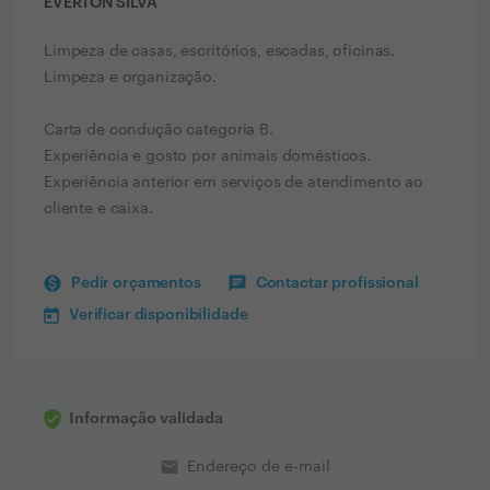
EVERTON SILVA
Limpeza de casas, escritórios, escadas, oficinas.
Limpeza e organização.
Carta de condução categoria B.
Experiência e gosto por animais domésticos.
Experiência anterior em serviços de atendimento ao
cliente e caixa.
Pedir orçamentos
Contactar profissional
Verificar disponibilidade
Informação validada
email
Endereço de e-mail