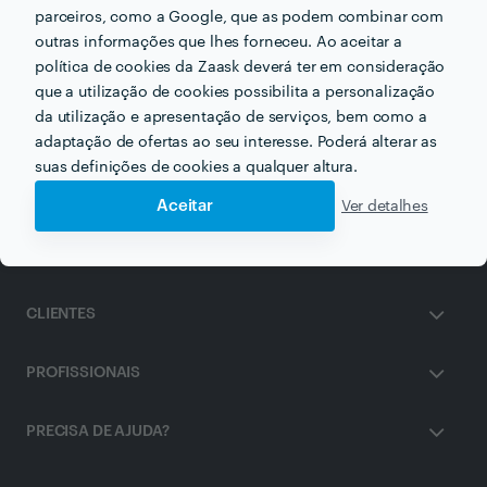
parceiros, como a Google, que as podem combinar com
Outros serviços proporcionados por
Evento Gourmet
outras informações que lhes forneceu. Ao aceitar a
política de cookies da Zaask deverá ter em consideração
que a utilização de cookies possibilita a personalização
Empresas de Eventos em almada
da utilização e apresentação de serviços, bem como a
adaptação de ofertas ao seu interesse. Poderá alterar as
suas definições de cookies a qualquer altura.
Aceitar
Ver detalhes
ZAASK
CLIENTES
PROFISSIONAIS
PRECISA DE AJUDA?