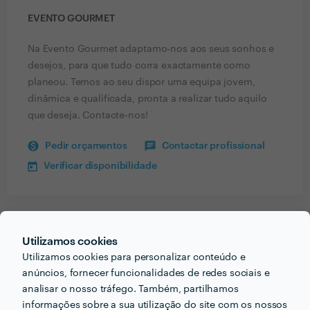
EVENTO GOURMET
Na Evento Gourmet adaptamo-nos aos seus sonhos e
desejos, para que tudo corra exactamente como
planeou. Temos ao seu dispor uma equipa jovem,
dinâmica e qualificada, pronta a realizar tudo aquilo
que deseja. Contacte-nos!
Pedir orçamentos
Contactar profissional
Verificar disponibilidade
Receba várias propostas de profissionais como
Utilizamos cookies
Evento Gourmet
em poucas horas.
Utilizamos cookies para personalizar conteúdo e
anúncios, fornecer funcionalidades de redes sociais e
analisar o nosso tráfego. Também, partilhamos
informações sobre a sua utilização do site com os nossos