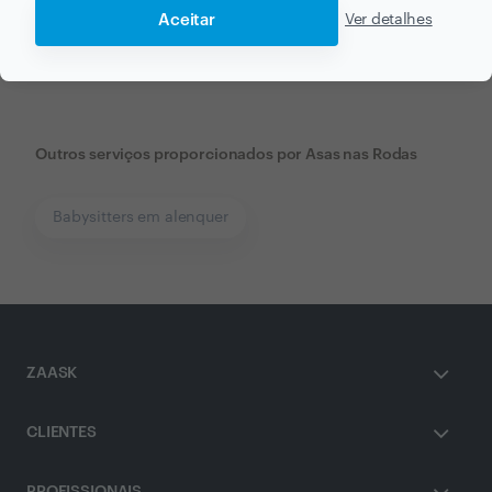
Aceitar
Ver detalhes
Asas nas Rodas
em poucas horas.
Outros serviços proporcionados por
Asas nas Rodas
Babysitters em alenquer
ZAASK
CLIENTES