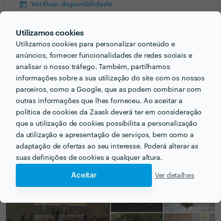
Verificar disponibilidade
Utilizamos cookies
Utilizamos cookies para personalizar conteúdo e
Informação validada
anúncios, fornecer funcionalidades de redes sociais e
analisar o nosso tráfego. Também, partilhamos
email
Endereço de e-mail
informações sobre a sua utilização do site com os nossos
phone_iphone
Telefone
parceiros, como a Google, que as podem combinar com
outras informações que lhes forneceu. Ao aceitar a
política de cookies da Zaask deverá ter em consideração
que a utilização de cookies possibilita a personalização
da utilização e apresentação de serviços, bem como a
PORTEFÓLIO
adaptação de ofertas ao seu interesse. Poderá alterar as
suas definições de cookies a qualquer altura.
Aceitar
Ver detalhes