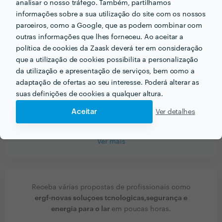
analisar o nosso tráfego. Também, partilhamos
Que formação e experiência tem relacionadas com a
informações sobre a sua utilização do site com os nossos
sua actividade?
parceiros, como a Google, que as podem combinar com
outras informações que lhes forneceu. Ao aceitar a
Pratica no dia a dia e no conhecimento
política de cookies da Zaask deverá ter em consideração
que a utilização de cookies possibilita a personalização
Que conselhos daria a alguém que quer contratar
da utilização e apresentação de serviços, bem como a
profissionais do seu sector? Há algo fundamental a ter
adaptação de ofertas ao seu interesse. Poderá alterar as
em conta?
suas definições de cookies a qualquer altura.
Que faça uma pesquisa no mercado.
Aceitar
Ver detalhes
Ver mais
Receba várias propostas de profissionais como
ergf-novas soluçoes tcnologicas,segurança e
energia para o lar
em poucas horas.