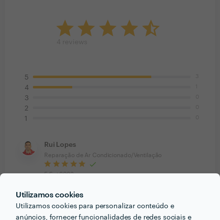
4
reviews
3
5
1
4
0
3
0
2
0
1
Rui Lopes
Reparação de Ar Condicionado/Ventilação
5 Set 2023
Conseguiu resolver o problema, e esteve disponível
Utilizamos cookies
para voltar ao local para uma ajuste. Satisfeito com a
Utilizamos cookies para personalizar conteúdo e
prestação.
anúncios, fornecer funcionalidades de redes sociais e