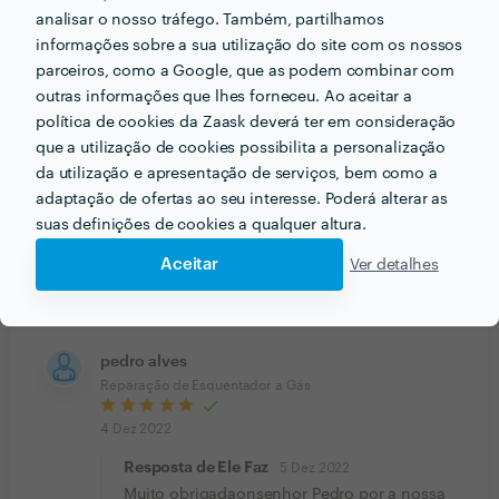
analisar o nosso tráfego. Também, partilhamos
informações sobre a sua utilização do site com os nossos
Guilherme Manso
Reparação de Ar Condicionado/Ventilação
parceiros, como a Google, que as podem combinar com
outras informações que lhes forneceu. Ao aceitar a
15 Mai 2023
política de cookies da Zaask deverá ter em consideração
que a utilização de cookies possibilita a personalização
palmira gomes
da utilização e apresentação de serviços, bem como a
Reparação de Canos
adaptação de ofertas ao seu interesse. Poderá alterar as
suas definições de cookies a qualquer altura.
9 Jan 2023
Aceitar
Ver detalhes
Um ótimo profissional, recomendo a todos devido ao
nével de profissionalismo e compromisso.
pedro alves
Reparação de Esquentador a Gás
4 Dez 2022
Resposta de Ele Faz
5 Dez 2022
Muito obrigadaonsenhor Pedro por a nossa