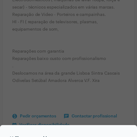
Electrodomésticos ( maquinas de lavar roupa, loiça e
secar) - técnicos especializados em várias marcas.
Reparação de Video - Porteiros e campainhas.
HI - FI ( reparação de televisores, plasmas,
equipamentos de som,
Reparações com garantia
Reparações baixo custo com profissionalismo
.
Deslocamos na área da grande Lisboa Sintra Cascais
Odivelas Setúbal Amadora Alverca V.F. Xira
Pedir orçamentos
Contactar profissional
Verificar disponibilidade