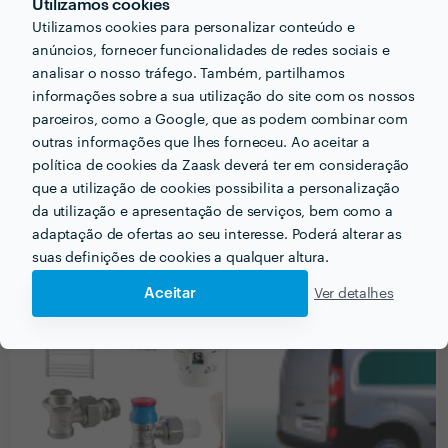
Utilizamos cookies
Utilizamos cookies para personalizar conteúdo e
anúncios, fornecer funcionalidades de redes sociais e
Informação validada
analisar o nosso tráfego. Também, partilhamos
informações sobre a sua utilização do site com os nossos
email
Endereço de e-mail
parceiros, como a Google, que as podem combinar com
phone_iphone
Telefone
outras informações que lhes forneceu. Ao aceitar a
política de cookies da Zaask deverá ter em consideração
que a utilização de cookies possibilita a personalização
da utilização e apresentação de serviços, bem como a
adaptação de ofertas ao seu interesse. Poderá alterar as
PORTEFÓLIO
suas definições de cookies a qualquer altura.
Aceitar
Ver detalhes