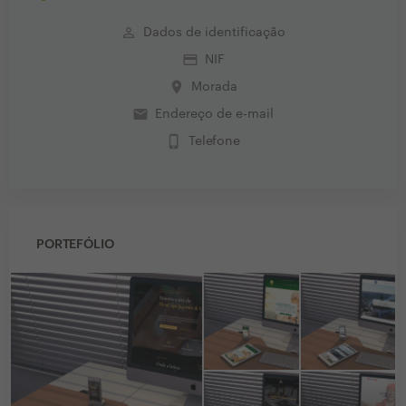
perm_identity
Dados de identificação
credit_card
NIF
place
Morada
email
Endereço de e-mail
phone_iphone
Telefone
PORTEFÓLIO