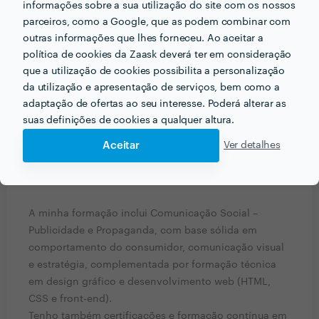
informações sobre a sua utilização do site com os nossos
design gráfico, web design e desenvolvimento
parceiros, como a Google, que as podem combinar com
digital, com foco em criação de identidade visual,
outras informações que lhes forneceu. Ao aceitar a
UX/UI, websites e lojas online orientadas para
política de cookies da Zaask deverá ter em consideração
conversão.
que a utilização de cookies possibilita a personalização
da utilização e apresentação de serviços, bem como a
Ao longo da minha carreira, trabalhei com diferentes
adaptação de ofertas ao seu interesse. Poderá alterar as
empresas em Portugal, desenvolvendo desde
suas definições de cookies a qualquer altura.
branding completo até websites e plataformas de e-
Aceitar
commerce, sempre com foco em consistência visual,
Ver detalhes
experiência do utilizador e resultados práticos para o
negócio.
A minha formação inclui Comunicação Social –
Publicidade e Propaganda, com base sólida em
comportamento do consumidor, comunicação visual
e estratégia, complementada por formação técnica
em design gráfico e desenvolvimento web (HTML,
CSS e front-end).
Tenho também certificações e formação contínua em