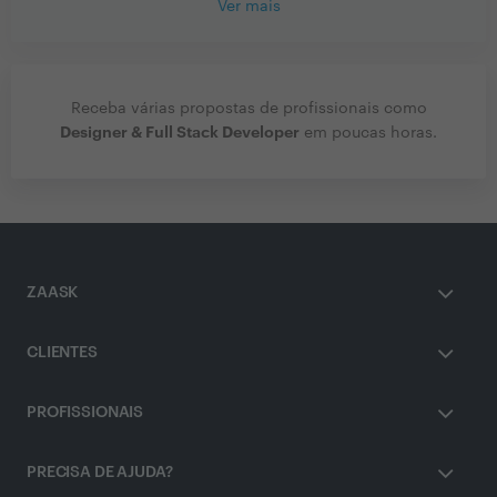
Ver mais
Receba várias propostas de profissionais como
Designer & Full Stack Developer
em poucas horas.
ZAASK
CLIENTES
PROFISSIONAIS
PRECISA DE AJUDA?