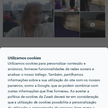
PERGUNTAS E RESPOSTAS
Utilizamos cookies
Utilizamos cookies para personalizar conteúdo e
Em que informações deve um ou uma cliente pensar
anúncios, fornecer funcionalidades de redes sociais e
acerca do projecto que quer realizar antes de falar
analisar o nosso tráfego. Também, partilhamos
com profissionais?
informações sobre a sua utilização do site com os nossos
em primeiro lugar o cliente deve ja ter em mente o
parceiros, como a Google, que as podem combinar com
outras informações que lhes forneceu. Ao aceitar a
seu objetivo final e ja ter uma ideia do quanto
política de cookies da Zaask deverá ter em consideração
pretende investir para que o profissional saiba ate
que a utilização de cookies possibilita a personalização
onde pode ir