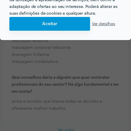
da utilização e apresentação de serviços, bem como a
adaptação de ofertas ao seu interesse. Poderá alterar as
Que formação e experiência tem relacionadas com a
suas definições de cookies a qualquer altura.
sua actividade?
Aceitar
Ver detalhes
cabelereiro profissional
design de sobrancelhas
depilação estetica
massagem corporal relaxante
drenagem linfatica
massagem modeladora
Que conselhos daria a alguém que quer contratar
profissionais do seu sector? Há algo fundamental a ter
em conta?
entre e contato que tirams todas as duvidas e
oferecems melhor trabalho
Ver mais