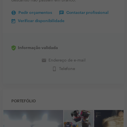
descanso não passem em branco.
Pedir orçamentos
Contactar profissional
Verificar disponibilidade
Informação validada
email
Endereço de e-mail
phone_iphone
Telefone
PORTEFÓLIO