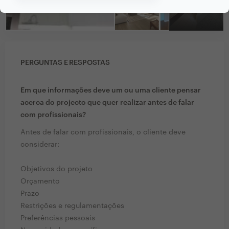
PERGUNTAS E RESPOSTAS
Em que informações deve um ou uma cliente pensar
acerca do projecto que quer realizar antes de falar
com profissionais?
Antes de falar com profissionais, o cliente deve
considerar:
Objetivos do projeto
Orçamento
Prazo
Restrições e regulamentações
Preferências pessoais