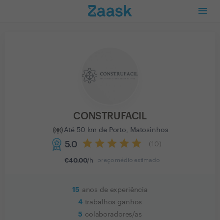
CONSTRUFACIL
Até 50 km de Porto, Matosinhos
5.0
(
10
)
€
40.00
/h
preço médio estimado
15
anos de experiência
4
trabalhos ganhos
5
colaboradores/as