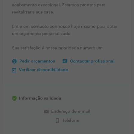
acabamento excecional. Estamos prontos para
revitalizar a sua casa.
Entre em contacto connosco hoje mesmo para obter
um orçamento personalizado.
Sua satisfação é nossa prioridade número um.
Pedir orçamentos
Contactar profissional
Verificar disponibilidade
Informação validada
email
Endereço de e-mail
phone_iphone
Telefone