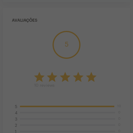
AVALIAÇÕES
5
10
reviews
10
5
0
4
0
3
0
2
0
1