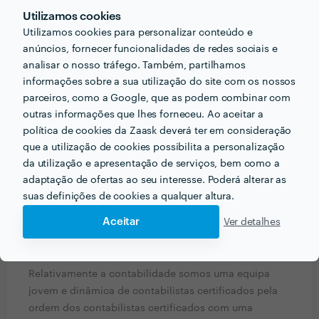
Utilizamos cookies
Sou cliente há 1 ano e meio, durante este ano tive o
Utilizamos cookies para personalizar conteúdo e
apoio para todas as minhas questões com a segurança
anúncios, fornecer funcionalidades de redes sociais e
social e as finanças. Foi o único contabilista que me
analisar o nosso tráfego. Também, partilhamos
conseguiu explicar como tudo funcionava e não tive
informações sobre a sua utilização do site com os nossos
que me preocupar mais com os processamentos
parceiros, como a Google, que as podem combinar com
salariais ou se estava a ficar atrasada nos prazos. Muito
outras informações que lhes forneceu. Ao aceitar a
obrigado.
política de cookies da Zaask deverá ter em consideração
que a utilização de cookies possibilita a personalização
da utilização e apresentação de serviços, bem como a
adaptação de ofertas ao seu interesse. Poderá alterar as
PERGUNTAS E RESPOSTAS
suas definições de cookies a qualquer altura.
Aceitar
Ver detalhes
Que formação e experiência tem relacionadas com a
sua actividade?
Relativamente a contabilidade somos uma equipa
jovem e dinâmica de contabilistas certificados pela
ordem dos contabilistas certificados com uma