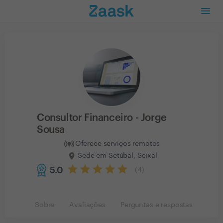
Consultor Financeiro - Jorge
Sousa
Oferece serviços remotos
Sede em Setúbal, Seixal
5.0
(
4
)
Sobre
Avaliações
Perguntas e respostas