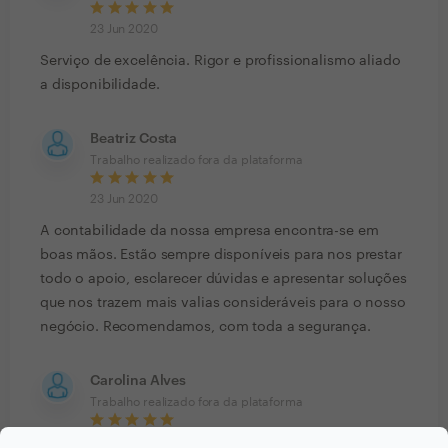
23 Jun 2020
Serviço de excelência. Rigor e profissionalismo aliado
a disponibilidade.
Beatriz Costa
Trabalho realizado fora da plataforma
23 Jun 2020
A contabilidade da nossa empresa encontra-se em
boas mãos. Estão sempre disponíveis para nos prestar
todo o apoio, esclarecer dúvidas e apresentar soluções
que nos trazem mais valias consideráveis para o nosso
negócio. Recomendamos, com toda a segurança.
Carolina Alves
Trabalho realizado fora da plataforma
23 Jun 2020