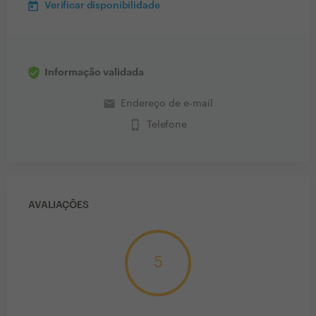
Verificar disponibilidade
Informação validada
email
Endereço de e-mail
phone_iphone
Telefone
AVALIAÇÕES
5