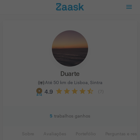
Duarte
Até 50 km de Lisboa, Sintra
4.9
(
7
)
5
trabalhos ganhos
Sobre
Avaliações
Portefólio
Perguntas e resp