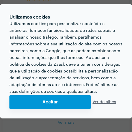
7 Jun 2024
Excelente trabalho muito prestável, simpático.
Utilizamos cookies
Voltaremos a solicitar sempre que necessário.
Utilizamos cookies para personalizar conteúdo e
anúncios, fornecer funcionalidades de redes sociais e
analisar o nosso tráfego. Também, partilhamos
Rita Laranjeira
informações sobre a sua utilização do site com os nossos
Trabalho realizado fora da plataforma
parceiros, como a Google, que as podem combinar com
13 Mai 2024
outras informações que lhes forneceu. Ao aceitar a
política de cookies da Zaask deverá ter em consideração
Ameii a minha sessão! Das minhas fotos favoritas??
que a utilização de cookies possibilita a personalização
da utilização e apresentação de serviços, bem como a
Daniel Fonseca
adaptação de ofertas ao seu interesse. Poderá alterar as
Fotografia - Outras Sessões
suas definições de cookies a qualquer altura.
13 Mai 2024
Aceitar
Ver detalhes
Ver mais