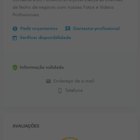
Contacte a DS FILMAGENS e potencialize as chances
de fecho de negócio com nossas Fotos e Vídeos
Profissionais.
Pedir orçamentos
Contactar profissional
Verificar disponibilidade
Informação validada
email
Endereço de e-mail
phone_iphone
Telefone
AVALIAÇÕES