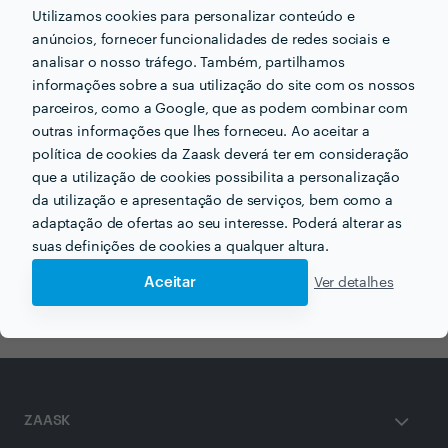
Utilizamos cookies para personalizar conteúdo e
anúncios, fornecer funcionalidades de redes sociais e
Receba várias propostas de profissionais como
analisar o nosso tráfego. Também, partilhamos
DrDiogoFerreira
em poucas horas.
informações sobre a sua utilização do site com os nossos
parceiros, como a Google, que as podem combinar com
outras informações que lhes forneceu. Ao aceitar a
política de cookies da Zaask deverá ter em consideração
que a utilização de cookies possibilita a personalização
Outros serviços proporcionados por
DrDiogoFerreira
da utilização e apresentação de serviços, bem como a
adaptação de ofertas ao seu interesse. Poderá alterar as
Osteopatia em porto
Terapia em porto
suas definições de cookies a qualquer altura.
Fisioterapeuta em porto
Aceitar
Ver detalhes
ZAASK