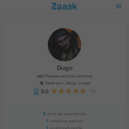
Diogo
Oferece serviços remotos
Sede em Lisboa, Loures
5.0
(
4
)
5
anos de experiência
1
trabalhos ganhos
1
colaboradores/as