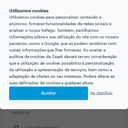
combinado.As crianças adoraram!
Utilizamos cookies
NiLw
Utilizamos cookies para personalizar conteúdo e
Trabalho realizado fora da plataforma
anúncios, fornecer funcionalidades de redes sociais e
analisar o nosso tráfego. Também, partilhamos
12 Set 2016
informações sobre a sua utilização do site com os nossos
Focado, trabalhador e original. Muito aberto à
parceiros, como a Google, que as podem combinar com
outras informações que lhes forneceu. Ao aceitar a
aglutinação de ideias distintas.
política de cookies da Zaask deverá ter em consideração
que a utilização de cookies possibilita a personalização
Antonio Guerreiro Nunes
da utilização e apresentação de serviços, bem como a
Trabalho realizado fora da plataforma
adaptação de ofertas ao seu interesse. Poderá alterar as
suas definições de cookies a qualquer altura.
12 Set 2016
É se louvar a forma inovadora e singular de ver e
Aceitar
Ver detalhes
descrever através das imagens que muito bem sabe
captar. Impressiona muito positivamente. Obrigado e
parabéns