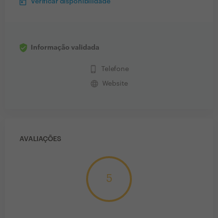
Verificar disponibilidade
Informação validada
phone_iphone
Telefone
language
Website
AVALIAÇÕES
5