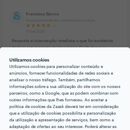
Francisco Barros
Desentupimento de Lavatório/Lava-Loiças
11 Set 2025
Resposta e intervenção imediata o que foi excelente
dado a entupimento do lava loiça. Cuidadosos e
deixaram tudo a funcionar. Recomendo o serviço.
Utilizamos cookies
Utilizamos cookies para personalizar conteúdo e
Cliente Zaask
anúncios, fornecer funcionalidades de redes sociais e
Isolamento Acústico
analisar o nosso tráfego. Também, partilhamos
informações sobre a sua utilização do site com os nossos
24 Jun 2025
parceiros, como a Google, que as podem combinar com
Demorou 3 semanas e meia em vez de 1, faltava com
outras informações que lhes forneceu. Ao aceitar a
frequência e fazia outros trabalhos em simultâneo. O
política de cookies da Zaask deverá ter em consideração
resultado ficou aquém do esperado e tivemos de andar
que a utilização de cookies possibilita a personalização
atrás para receber os materiais, que não foram
da utilização e apresentação de serviços, bem como a
entregues como prometido. Além disso, não foi
adaptação de ofertas ao seu interesse. Poderá alterar as