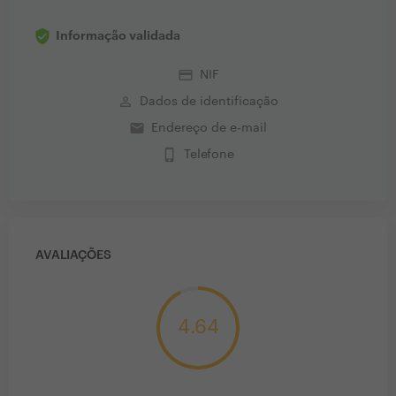
Informação validada
credit_card
NIF
perm_identity
Dados de identificação
email
Endereço de e-mail
phone_iphone
Telefone
AVALIAÇÕES
4.64