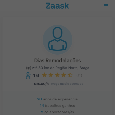
Dias Remodelações
Até 50 km de Região Norte, Braga
4.6
(
11
)
€
20.00
/h
preço médio estimado
20
anos de experiência
14
trabalhos ganhos
2
colaboradores/as