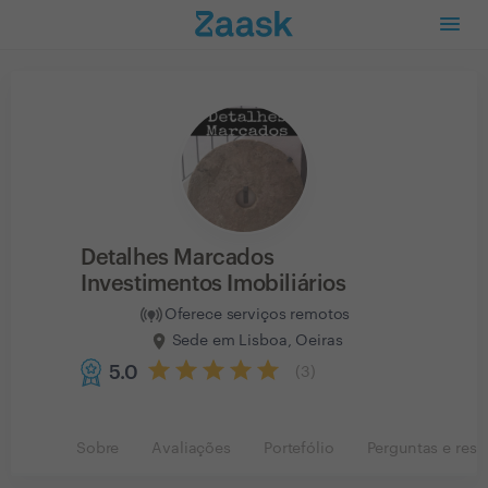
Detalhes Marcados
Investimentos Imobiliários
Oferece serviços remotos
Sede em Lisboa, Oeiras
5.0
(
3
)
Sobre
Avaliações
Portefólio
Perguntas e resp