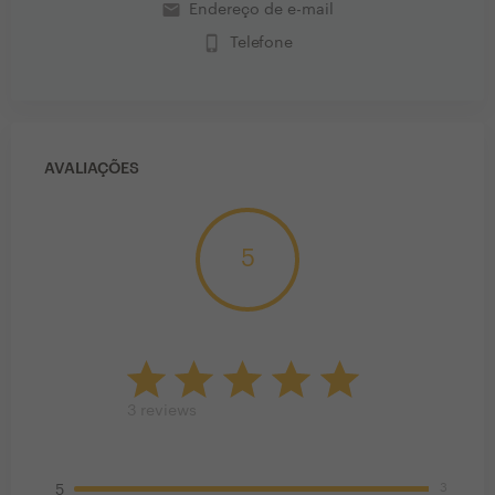
email
Endereço de e-mail
phone_iphone
Telefone
AVALIAÇÕES
5
3
reviews
3
5