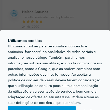
Helena Antunes
Trabalho realizado fora da plataforma
24 Mai 2020
Adquiri a minha casa à Detalhes Marcados. Adoro o
Utilizamos cookies
design, muito satisfeita!
Utilizamos cookies para personalizar conteúdo e
anúncios, fornecer funcionalidades de redes sociais e
analisar o nosso tráfego. Também, partilhamos
informações sobre a sua utilização do site com os nossos
PORTEFÓLIO
parceiros, como a Google, que as podem combinar com
outras informações que lhes forneceu. Ao aceitar a
política de cookies da Zaask deverá ter em consideração
que a utilização de cookies possibilita a personalização
da utilização e apresentação de serviços, bem como a
adaptação de ofertas ao seu interesse. Poderá alterar as
suas definições de cookies a qualquer altura.