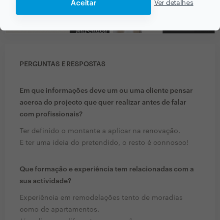
Aceitar
Ver detalhes
PERGUNTAS E RESPOSTAS
Em que informações deve um ou uma cliente pensar
acerca do projecto que quer realizar antes de falar
com profissionais?
Ter definido o montante a aplicar na renovação.
E ter uma ideia do pretendido, o resto é connosco!
Que formação e experiência tem relacionadas com a
sua actividade?
Experiência em remodelações tento de moradias
como de apartamentos.