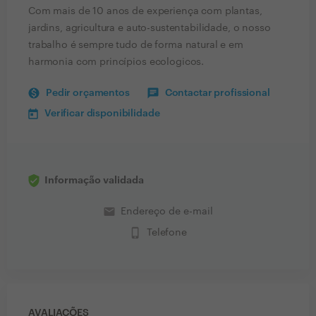
Com mais de 10 anos de experiença com plantas,
jardins, agricultura e auto-sustentabilidade, o nosso
trabalho é sempre tudo de forma natural e em
harmonia com princípios ecologicos.
Pedir orçamentos
Contactar profissional
Verificar disponibilidade
Informação validada
email
Endereço de e-mail
phone_iphone
Telefone
AVALIAÇÕES