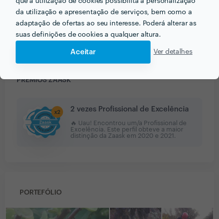
que a utilização de cookies possibilita a personalização
da utilização e apresentação de serviços, bem como a
adaptação de ofertas ao seu interesse. Poderá alterar as
Ver mais
suas definições de cookies a qualquer altura.
Aceitar
Ver detalhes
PRÉMIOS ZAASK
2 vezes Profissional de Excelência
x
2
🔥 Uau! Encontrou um/a Profissional de
Excelência. Este perfil obteve a maior
distinção da Zaask em
2020 e 2021
.
PORTEFÓLIO