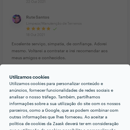
22 Out 2021
Rute Santos
Limpeza/Manutenção de Terrenos
18 Out 2021
Excelente serviço, simpatia, de confiança. Adorei
mesmo. Voltarei a contratar e irei recomendar aos
meus amigos e conhecidos.
Susana Guerreiro
Utilizamos cookies
Corte de Árvores
Utilizamos cookies para personalizar conteúdo e
anúncios, fornecer funcionalidades de redes sociais e
13 Out 2021
analisar o nosso tráfego. Também, partilhamos
Serviço 5 estrelas, realizado com muito
informações sobre a sua utilização do site com os nossos
profissionalismo, simpatia e dedicação. É visível o
parceiros, como a Google, que as podem combinar com
gosto, experiência e conhecimento que o Filipe tem na
outras informações que lhes forneceu. Ao aceitar a
área da jardinagem. Sem dúvida uma escolha certa e
política de cookies da Zaask deverá ter em consideração
que recomendo vivamente.