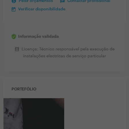
Pedir orçamentos
Contactar profissional
Verificar disponibilidade
Informação validada
perm_contact_calendar
Licença: Técnico responsável pela execução de
instalações electricas de serviço particular
PORTEFÓLIO