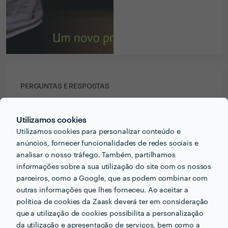
PERGUNTAS E RESPOSTAS
Em que informações deve um ou uma cliente pensar
Utilizamos cookies
acerca do projecto que quer realizar antes de falar
Utilizamos cookies para personalizar conteúdo e
com profissionais?
anúncios, fornecer funcionalidades de redes sociais e
analisar o nosso tráfego. Também, partilhamos
Eficiência energética, relação custos qualidade, pois
informações sobre a sua utilização do site com os nossos
muitas vezes o orçamento mais baixo, nem sempre e
parceiros, como a Google, que as podem combinar com
o mais acertado procurar se informar sobre os
outras informações que lhes forneceu. Ao aceitar a
materiais que vão ser aplicados, a sua durabilidade e
política de cookies da Zaask deverá ter em consideração
fiabilidade.
que a utilização de cookies possibilita a personalização
da utilização e apresentação de serviços, bem como a