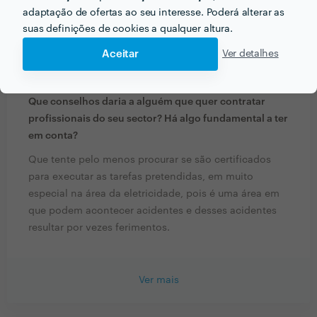
Que formação e experiência tem relacionadas com a
adaptação de ofertas ao seu interesse. Poderá alterar as
sua actividade?
suas definições de cookies a qualquer altura.
Sou tecnico responsável na otica da instalação,
Aceitar
Ver detalhes
inscrito na Direcção Geral de Geóloga e Energia.
Que conselhos daria a alguém que quer contratar
profissionais do seu sector? Há algo fundamental a ter
em conta?
Que tente pelo menos procurar se são certificados
para executar as tarefas pretendidas, em muito
especial na área da eletricidade, pois é uma área em
que podem acontecer acidentes e desses acidentes
resultar por vezes ferimentos.
Ver mais