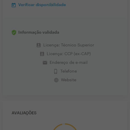
Verificar disponibilidade
Informação validada
perm_contact_calendar
Licença: Técnico Superior
perm_contact_calendar
Licença: CCP (ex-CAP)
email
Endereço de e-mail
phone_iphone
Telefone
language
Website
AVALIAÇÕES