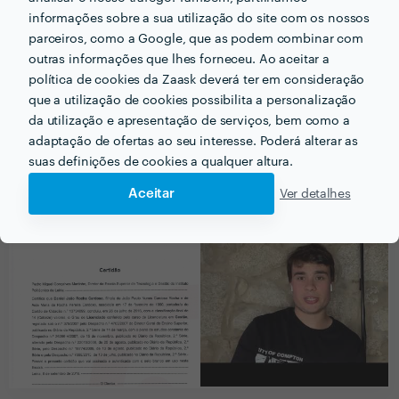
2 vezes Profissional de Excelência
informações sobre a sua utilização do site com os nossos
x
2
parceiros, como a Google, que as podem combinar com
🔥 Uau! Encontrou um/a Profissional de
Excelência. Este perfil obteve a maior
outras informações que lhes forneceu. Ao aceitar a
distinção da Zaask em
2020 e 2021
.
política de cookies da Zaask deverá ter em consideração
que a utilização de cookies possibilita a personalização
da utilização e apresentação de serviços, bem como a
adaptação de ofertas ao seu interesse. Poderá alterar as
suas definições de cookies a qualquer altura.
PORTEFÓLIO
Aceitar
Ver detalhes