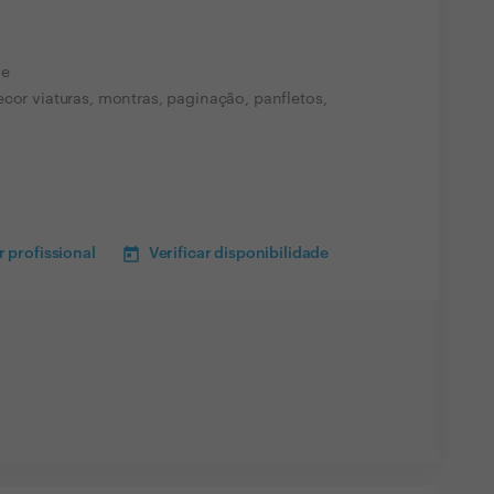
me
ecor viaturas, montras, paginação, panfletos,
 profissional
Verificar disponibilidade