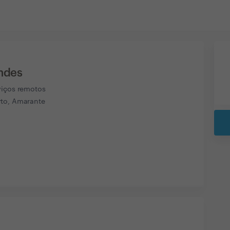
ndes
viços remotos
to, Amarante