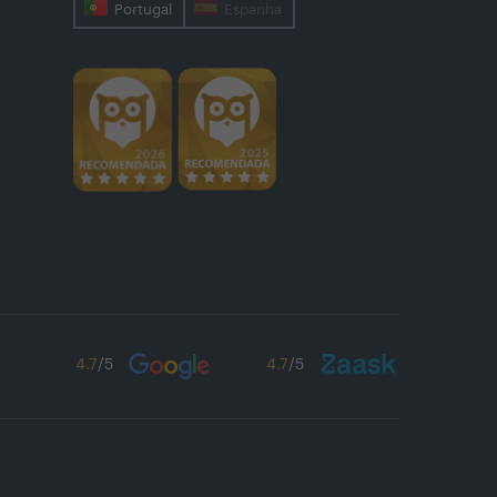
Portugal
Espanha
4.7
/5
4.7
/5