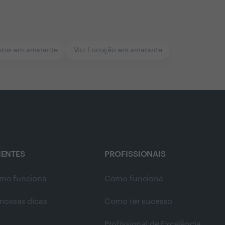
ntos em amarante
Voz Locução em amarante
IENTES
PROFISSIONAIS
mo funciona
Como funciona
nossas dicas
Como ter sucesso
Profissional de Excelência