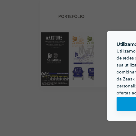
PORTEFÓLIO
Utilizam
Utilizamo
de redes 
sua utili
combinar 
da Zaask 
personali
ofertas a