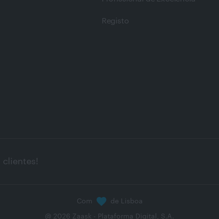
Registo
clientes!
Com
de Lisboa
@
2026
Zaask - Plataforma Digital, S.A.