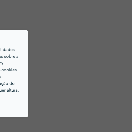
alidades
es sobre a
em
e cookies
a
ação de
er altura.