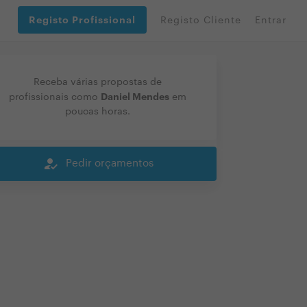
Registo Profissional
Registo Cliente
Entrar
Receba várias propostas de
Daniel Mendes
profissionais como
em
poucas horas.
how_to_reg
Pedir orçamentos