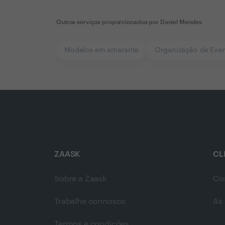
Outros serviços proporcionados por
Daniel Mendes
Modelos em amarante
Organização de Eve
ZAASK
CL
Sobre a Zaask
Co
Trabalhe connosco
As 
Termos e condições