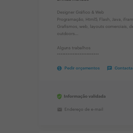
Designer Gráfico & Web
Programação, Html5, Flash, Java, ifra
Grafismos, web, layouts comerciais, d
outdoors...
Alguns trabalhos
************************
Pedir orçamentos
Contactar
Informação validada
email
Endereço de e-mail