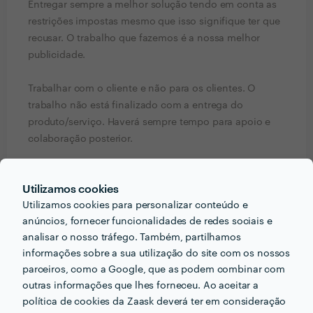
Entregar sempre a melhor solução tendo em conta as
restrições impostas mesmo que isso signifique ter que
recusar. O trabalho que fazemos é a nossa melhor
publicidade.
Trabalhar com o cliente e não para os clientes. O
trabalho não está finalizado com a entrega do
produto/serviço. Haverá sempre tempo para apoio e
colaboração posterior.
Pedir orçamentos
Contactar profissional
Utilizamos cookies
Verificar disponibilidade
Utilizamos cookies para personalizar conteúdo e
anúncios, fornecer funcionalidades de redes sociais e
analisar o nosso tráfego. Também, partilhamos
informações sobre a sua utilização do site com os nossos
Informação validada
parceiros, como a Google, que as podem combinar com
outras informações que lhes forneceu. Ao aceitar a
email
Endereço de e-mail
política de cookies da Zaask deverá ter em consideração