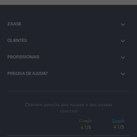
ZAASK
CLIENTES
PROFISSIONAIS
PRECISA DE AJUDA?
Chovem estrelas dos nossos e das nossas
clientes!
4.7
/5
4.7
/5