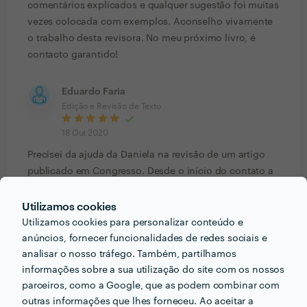
comentários explicados e qualquer sugestão foi muitas
vezes colocada com exemplos. Aconselho vivamente
o trabalho desta revisora. No meu próximo livro, é
contacto garantido!
Eduardo Faria
Edição e Revisão de Texto
18 Out 2020
Precisei da ajuda da Daniela na revisão de um artigo
publicado em Congresso. Desde o início do contato a
Daniela se mostrou atenciosa e interessada em saber
sobre o tema da revisão. O trabalho de revisão foi
Utilizamos cookies
impecável, visivelmente feito com dedicação, atenção
Utilizamos cookies para personalizar conteúdo e
e responsabilidade. Todas as sugestões apontadas por
anúncios, fornecer funcionalidades de redes sociais e
ela foram de grande valia para o resultado final da
analisar o nosso tráfego. Também, partilhamos
informações sobre a sua utilização do site com os nossos
pesquisa. Recomendo firmemente o trabalho dela.
parceiros, como a Google, que as podem combinar com
outras informações que lhes forneceu. Ao aceitar a