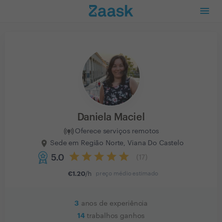
Daniela Maciel
Oferece serviços remotos
Sede em Região Norte, Viana Do Castelo
5.0
(
17
)
€
1.20
/h
preço médio estimado
3
anos de experiência
14
trabalhos ganhos