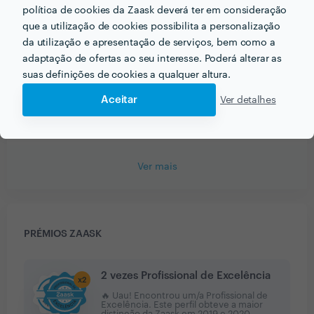
João
política de cookies da Zaask deverá ter em consideração
Edição e Revisão de Texto
que a utilização de cookies possibilita a personalização
da utilização e apresentação de serviços, bem como a
30 Mai 2020
adaptação de ofertas ao seu interesse. Poderá alterar as
A Daniela além de ter feito um excelente trabalho, foi
suas definições de cookies a qualquer altura.
sempre muito atenciosa e com bastante atenção aos
detalhes. Mostrou-se sempre preocupada com a minha
Aceitar
Ver detalhes
intenção. Recomendo a 100%.
Ver mais
PRÉMIOS ZAASK
2 vezes Profissional de Excelência
x
2
🔥 Uau! Encontrou um/a Profissional de
Excelência. Este perfil obteve a maior
distinção da Zaask em
2019 e 2020
.