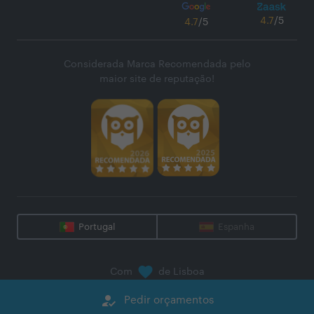
4.7
/5
4.7
/5
Considerada Marca Recomendada pelo
maior site de reputação!
Portugal
Espanha
Com
de Lisboa
@
2026
Zaask - Plataforma Digital, S.A.
how_to_reg
Pedir orçamentos