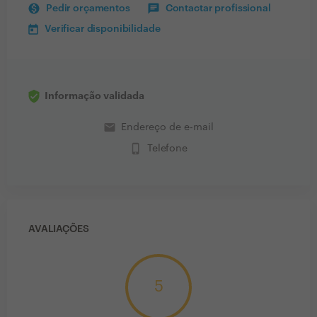
Pedir orçamentos
Contactar profissional
Verificar disponibilidade
Informação validada
email
Endereço de e-mail
phone_iphone
Telefone
AVALIAÇÕES
5