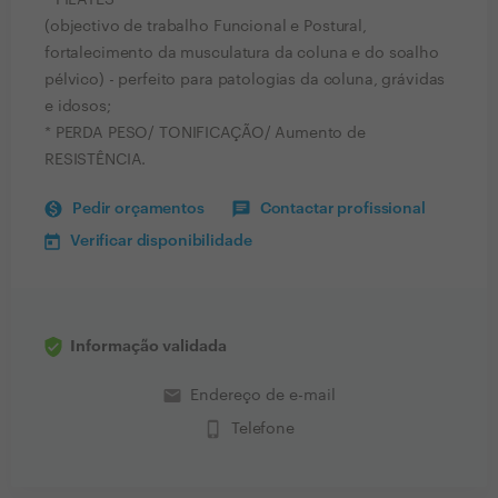
* PILATES
(objectivo de trabalho Funcional e Postural,
fortalecimento da musculatura da coluna e do soalho
pélvico) - perfeito para patologias da coluna, grávidas
e idosos;
* PERDA PESO/ TONIFICAÇÃO/ Aumento de
RESISTÊNCIA.
Pedir orçamentos
Contactar profissional
Verificar disponibilidade
Informação validada
email
Endereço de e-mail
phone_iphone
Telefone