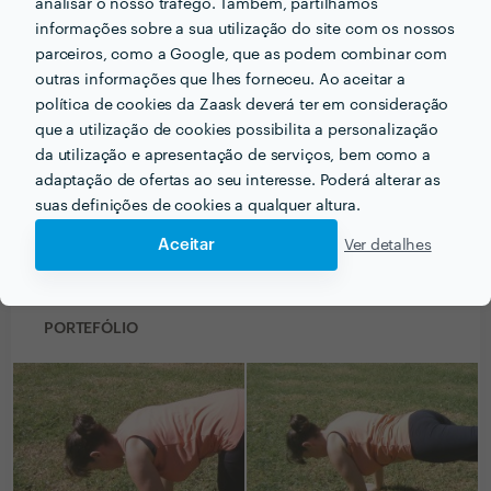
analisar o nosso tráfego. Também, partilhamos
informações sobre a sua utilização do site com os nossos
Marisa Silva
parceiros, como a Google, que as podem combinar com
PT
outras informações que lhes forneceu. Ao aceitar a
17 Out 2014
política de cookies da Zaask deverá ter em consideração
que a utilização de cookies possibilita a personalização
Recomendo vivamente este tipo de treinos com a
da utilização e apresentação de serviços, bem como a
Dânia por inúmeras razões: - Excelentes resultados; -
adaptação de ofertas ao seu interesse. Poderá alterar as
Treinos personalizados tendo em conta as limitações;
suas definições de cookies a qualquer altura.
e - Dedicação absoluta da parte da Dânia.
Aceitar
Ver detalhes
PORTEFÓLIO