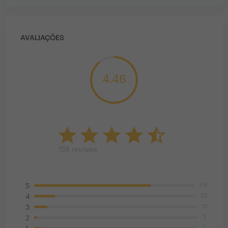
AVALIAÇÕES
4.46
158
reviews
115
5
20
4
12
3
3
2
7