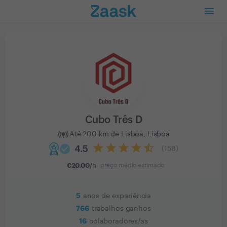
Cubo Três D
Até 200 km de Lisboa, Lisboa
check_circle
4.5
(
158
)
€
20.00
/h
preço médio estimado
5
anos de experiência
766
trabalhos ganhos
16
colaboradores/as