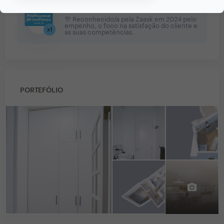
1 vez Profissional de Confiança
🎊 Reconhecido/a pela Zaask em 2024 pelo
empenho, o foco na satisfação do cliente e
x
1
as suas competências.
PORTEFÓLIO