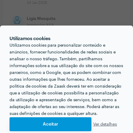
24 Jun 2026
Lígia Mesquita
Instalações IKEA
8 Jun 2026
Utilizamos cookies
Utilizamos cookies para personalizar conteúdo e
anúncios, fornecer funcionalidades de redes sociais e
analisar o nosso tráfego. Também, partilhamos
Ver mais
informações sobre a sua utilização do site com os nossos
parceiros, como a Google, que as podem combinar com
outras informações que lhes forneceu. Ao aceitar a
política de cookies da Zaask deverá ter em consideração
PRÉMIOS ZAASK
que a utilização de cookies possibilita a personalização
da utilização e apresentação de serviços, bem como a
adaptação de ofertas ao seu interesse. Poderá alterar as
1 vez Profissional de Excelência
suas definições de cookies a qualquer altura.
🎉 Este/a profissional conseguiu a maior
designação da Zaask em
2021
.
Aceitar
Ver detalhes