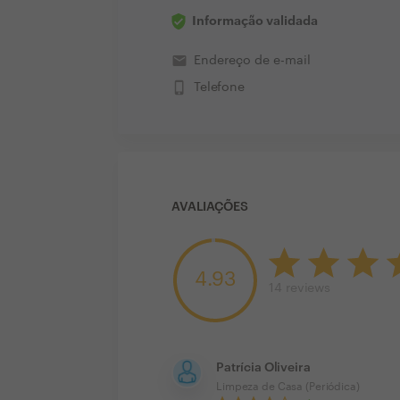
Informação validada
email
Endereço de e-mail
phone_iphone
Telefone
AVALIAÇÕES
4.93
14
reviews
Patrícia Oliveira
Limpeza de Casa (Periódica)