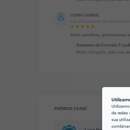
SONIA CABRAL
Trabalho realizado fora da platafor
Muito satisfeita, profissionais 
Resposta de Cortesia Tropi
Muito obrigada, pela sua at
Utilizam
Utilizamo
PRÉMIOS ZAASK
de redes 
sua utili
combinar 