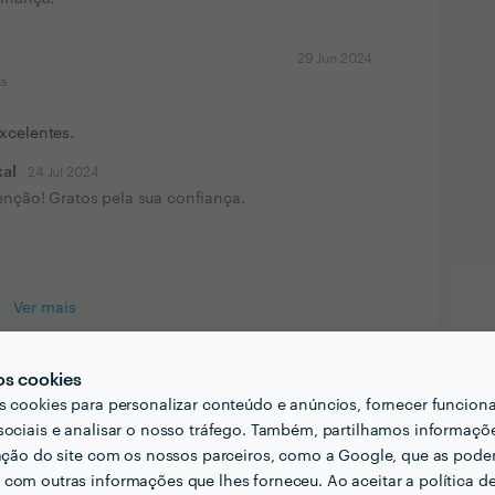
29 Jun 2024
ma
excelentes.
kal
24 Jul 2024
enção! Gratos pela sua confiança.
Ver mais
os cookies
s cookies para personalizar conteúdo e anúncios, fornecer funcion
sociais e analisar o nosso tráfego. Também, partilhamos informaçõ
zação do site com os nossos parceiros, como a Google, que as pod
com outras informações que lhes forneceu. Ao aceitar a política d