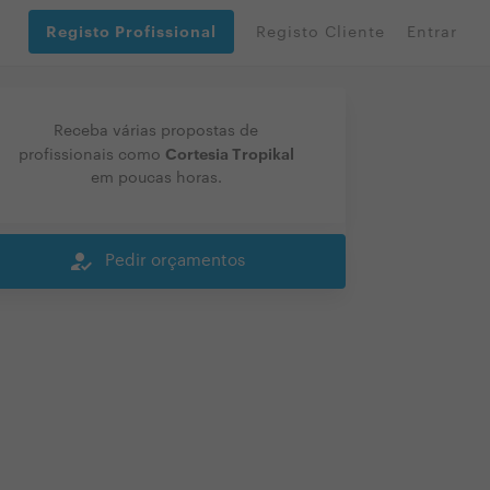
Registo Profissional
Registo Cliente
Entrar
Receba várias propostas de
Cortesia Tropikal
profissionais como
em poucas horas.
how_to_reg
Pedir orçamentos