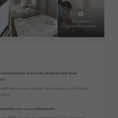
Ver todas as
fotografias e vídeos
liente pensar acerca do projecto que quer
ais?
 realmente quer e apartir daí pesquisar o mercado
cados.
cionadas com a sua actividade?
e em 2019 na área da construção Civil e serviços