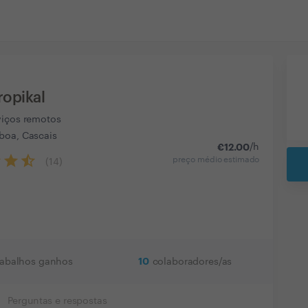
ropikal
viços remotos
boa, Cascais
€
12.00
/h
preço médio estimado
(
14
)
10
rabalhos ganhos
colaboradores/as
Perguntas e respostas