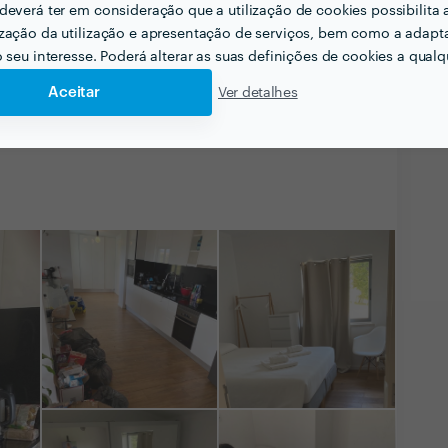
 Excelência
deverá ter em consideração que a utilização de cookies possibilita 
nseguiu a maior designação da Zaask em
2024
.
zação da utilização e apresentação de serviços, bem como a adapt
o seu interesse. Poderá alterar as suas definições de cookies a qualqu
Aceitar
Ver detalhes