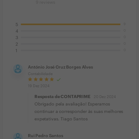
9
reviews
9
5
0
4
0
3
0
2
0
1
António José Cruz Borges Alves
Contabilidade
19 Dez 2024
Resposta de CONTAPRIME
20 Dez 2024
Obrigado pela avaliação! Esperamos
continuar a corresponder às suas melhores
expetativas. Tiago Santos
Rui Pedro Santos