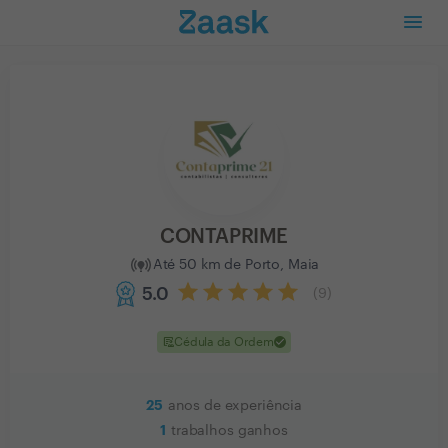
CONTAPRIME
Até 50 km de Porto, Maia
5.0
(
9
)
clinical_notes
check
Cédula da Ordem
25
anos de experiência
1
trabalhos ganhos