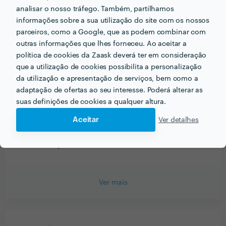
analisar o nosso tráfego. Também, partilhamos
Santos - Porto
informações sobre a sua utilização do site com os nossos
parceiros, como a Google, que as podem combinar com
IVAN RICARDO ASSENCIO FERREIRA
outras informações que lhes forneceu. Ao aceitar a
Trabalho realizado fora da plataforma
política de cookies da Zaask deverá ter em consideração
que a utilização de cookies possibilita a personalização
10 Fev 2017
da utilização e apresentação de serviços, bem como a
A CONTAPRIME, na pessoa de Tiago Santos, tem feito
adaptação de ofertas ao seu interesse. Poderá alterar as
um trabalho de orientação fiscal e elaboração de
suas definições de cookies a qualquer altura.
declarações ao IRS para mim desde 2010, sempre de
Aceitar
Ver detalhes
forma atempada e eficaz. Estou muito satisfeito com o
serviço prestado até hoje e recomendo seus serviços
sem hesitação
Ver mais