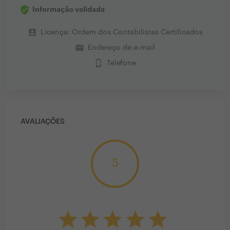
Informação validada
perm_contact_calendar
Licença: Ordem dos Contabilistas Certificados
email
Endereço de e-mail
phone_iphone
Telefone
AVALIAÇÕES
5