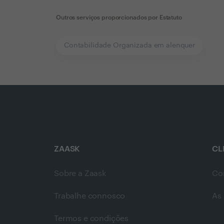
Outros serviços proporcionados por
Estatuto
Contabilidade Organizada em alenquer
ZAASK
CL
Sobre a Zaask
Co
Trabalhe connosco
As 
Termos e condições