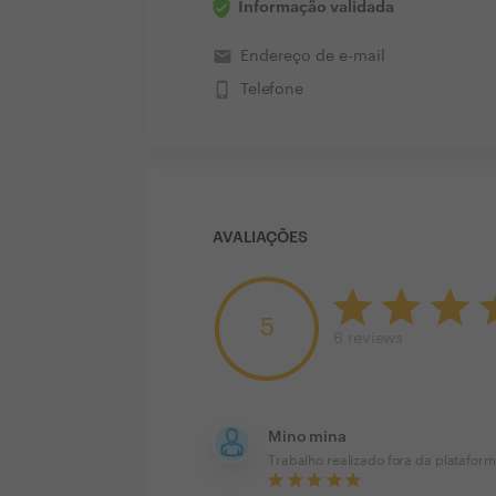
Informação validada
email
Endereço de e-mail
phone_iphone
Telefone
AVALIAÇÕES
5
6
reviews
Mino mina
Trabalho realizado fora da platafor