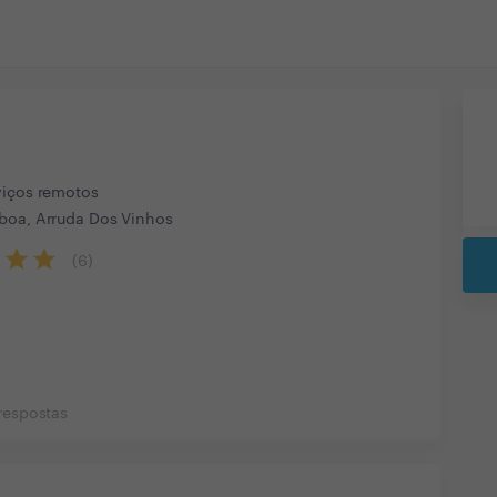
viços remotos
boa, Arruda Dos Vinhos
(
6
)
respostas