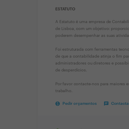
ESTATUTO
A Estatuto é uma empresa de Contabili
de Lisboa, com um objetivo: proporci
poderem desempenhar as suas ativid
Foi estruturada com ferramentas tecn
de que a contabilidade atinja o fim pa
administradores ou diretores e possib
de desperdícios.
Por favor contacte-nos para maiores 
trabalho.
Pedir orçamentos
Contactar