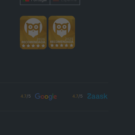
4.7
/5
4.7
/5