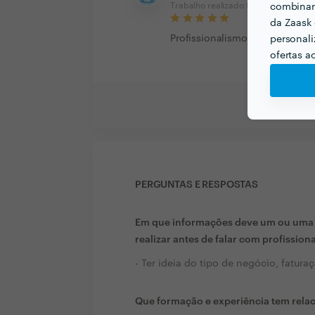
Trabalho realizado fora da platafor
combinar 
da Zaask 
Profissionalismo, Disponibilid
personali
ofertas a
PERGUNTAS E RESPOSTAS
Em que informações deve um ou uma c
realizar antes de falar com profission
- Ter ideia do tipo de negócio, fatur
Que formação e experiência tem rela