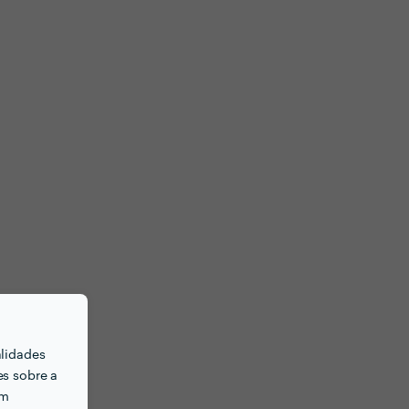
alidades
es sobre a
em