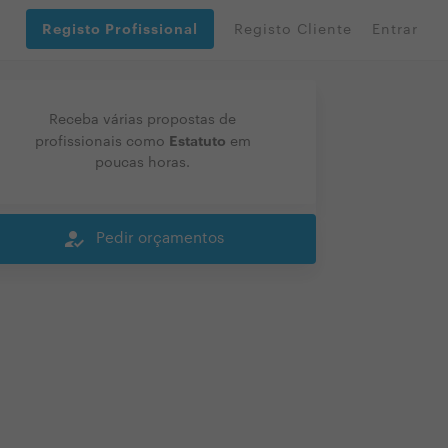
Registo Profissional
Registo Cliente
Entrar
Receba várias propostas de
Estatuto
profissionais como
em
poucas horas.
how_to_reg
Pedir orçamentos