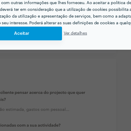
ma
com outras informações que lhes forneceu. Ao aceitar a política d
deverá ter em consideração que a utilização de cookies possibilita 
ade.
zação da utilização e apresentação de serviços, bem como a adapt
o seu interesse. Poderá alterar as suas definições de cookies a qualqu
Aceitar
Ver detalhes
Ver mais
liente pensar acerca do projecto que quer
ais?
ação estimada, gastos com pessoal...
cionadas com a sua actividade?