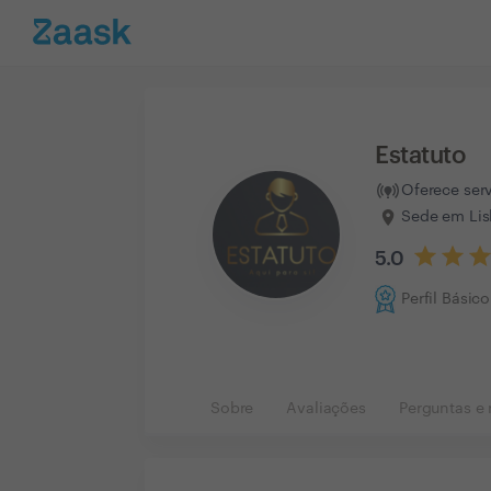
Estatuto
Oferece ser
Sede em Lis
5.0
Perfil Básico
Sobre
Avaliações
Perguntas e 