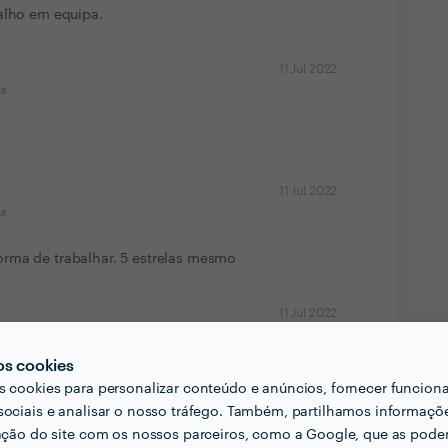
alho em equipa.
11 Jul 2022
ma
11 Jul 2022
ma
rma de trabalhar. 5 estrelas mesmo
11 Jul 2022
ma
os cookies
s cookies para personalizar conteúdo e anúncios, fornecer funcion
sociais e analisar o nosso tráfego. Também, partilhamos informaçõ
zação do site com os nossos parceiros, como a Google, que as pod
11 Jul 2022