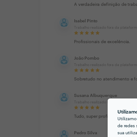
A verdadeira definição de trab
Isabel Pinto
Trabalho realizado fora da platafor
Profissionais de excelência.
João Pombo
Trabalho realizado fora da platafor
Sobretudo no atendimento e fo
Susana Albuquerque
Trabalho realizado fora da platafor
Utilizam
Tudo, super profissionais.
Utilizamo
de redes 
sua utili
Pedro Silva