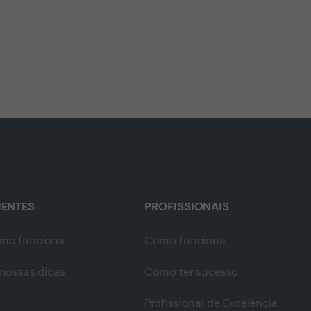
IENTES
PROFISSIONAIS
mo funciona
Como funciona
nossas dicas
Como ter sucesso
Profissional de Excelência