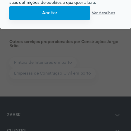
Receba várias propostas de profissionais como
suas definições de cookies a qualquer altura.
Construções Jorge Brito
em poucas horas.
Aceitar
Ver detalhes
Outros serviços proporcionados por
Construções Jorge
Brito
Pintura de Interiores em porto
Empresas de Construção Civil em porto
ZAASK
CLIENTES